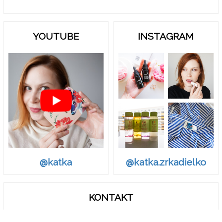
YOUTUBE
INSTAGRAM
@katka.zrkadielko
@katka
KONTAKT
zrkadielko.sk@gmail.com