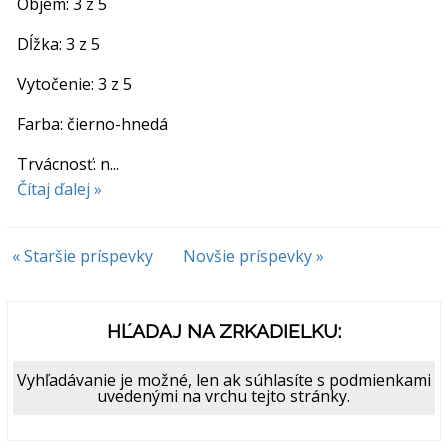
Objem: 3 z 5
Dĺžka: 3 z 5
Vytočenie: 3 z 5
Farba: čierno-hnedá
Trvácnosť: n...
Čítaj ďalej »
« Staršie príspevky
Novšie príspevky »
HĽADAJ NA ZRKADIELKU:
Vyhľadávanie je možné, len ak súhlasíte s podmienkami
uvedenými na vrchu tejto stránky.