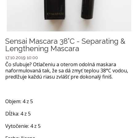
Sensai Mascara 38°C - Separating &
Lengthening Mascara
17.10.2019 10:00
Čo sľubuje? Otlačeniu a oterom odolná maskara
naformulovaná tak, že sa dá zmyť teplou 38°C vodou,
predlžuje každú riasu zvlášť pre dokonalý finiš.
Objem: 4 z 5
Dĺžka: 4 z 5
Vytočenie: 4 z 5