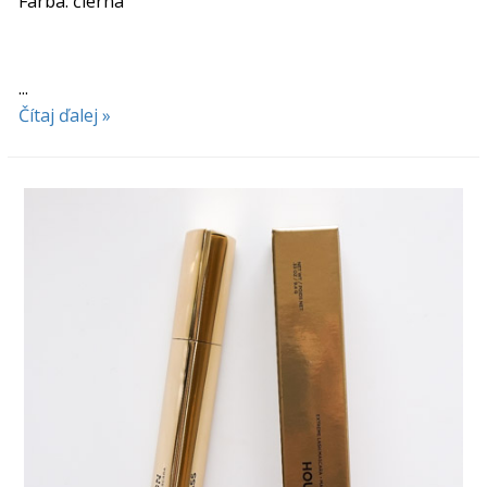
Farba: čierna
...
Čítaj ďalej »