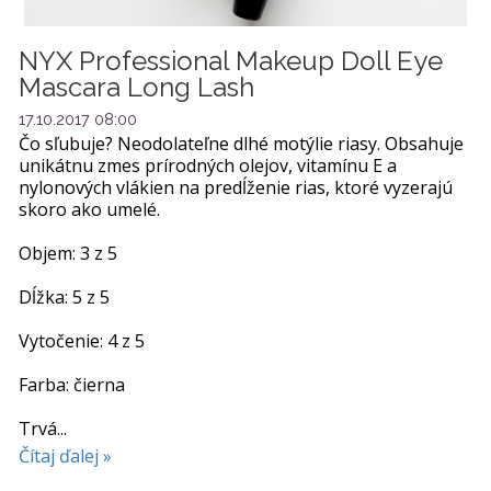
NYX Professional Makeup Doll Eye
Mascara Long Lash
17.10.2017 08:00
Čo sľubuje? Neodolateľne dlhé motýlie riasy. Obsahuje
unikátnu zmes prírodných olejov, vitamínu E a
nylonových vlákien na predĺženie rias, ktoré vyzerajú
skoro ako umelé.
Objem: 3 z 5
Dĺžka: 5 z 5
Vytočenie: 4 z 5
Farba: čierna
Trvá...
Čítaj ďalej »