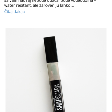
sa vám naozaj nebude otláča, bude vodeodolná =
water resitant, ale zároveň ju ľahko ...
Čítaj ďalej »