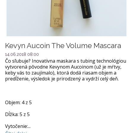
Kevyn Aucoin The Volume Mascara
14.06.2018 08:00
Čo sľubuje? Inovatívna maskara s tubing technológiou
vytvorená pôvodne Kevynom Aucoinom (už je mŕtvy,
keby vás to zaujímalo), ktorá dodá riasam objem a
predĺženie, výsledok je prirodzený a vydrží celý deň.
Objem: 4 z 5
Dĺžka: 5 z 5
Vytočenie:...