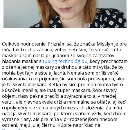
Celkové hodnotenie: Priznám sa, že značka Misslyn je pre
mňa tak trochu záhada, vôbec netuším, čo sú zač. Túto
maskaru som našla pri jednom zo svojich záchvatov
hľadania maskár s
tubing technológiou
, kedy prechádzam
zloženia jednej maskary za druhou a táto mi vyšla, že by
mohla byť fajn a ešte aj lacná. Nemala som príliš veľké
očakávania, o to príjemnejšie som bola prekvapená, aká
je to skvelá maskara. Kefka by síce pre mňa mohla byť o
kúsoček menšia, ale inak super maskara. Robí skvelý
objem, riasy pekne predĺži a zvýrazní a to aj v hnedej
verzii, ale hlavne skvele drží a minimálne sa otláča, aj keď
copolyméry nie sú na prvých miestach zloženia. Za mňa
naozja skvelá maskara, po ktorej siaham vždy, keď chcem
výrazné riasy, ale pre mňa v prirodzenejšom hnedom
odtieni, majú ju aj čiernu. Kúpite napríklad na