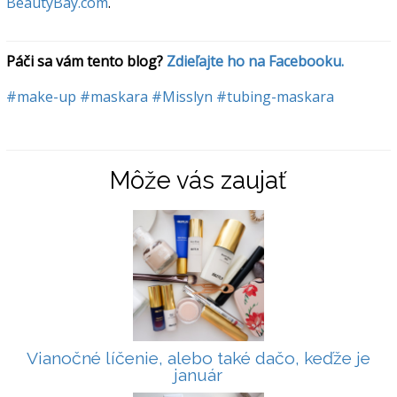
BeautyBay.com
.
Páči sa vám tento blog? 
Zdieľajte ho na Facebooku.
#make-up
#maskara
#Misslyn
#tubing-maskara
Môže vás zaujať
Vianočné líčenie, alebo také dačo, keďže je
január