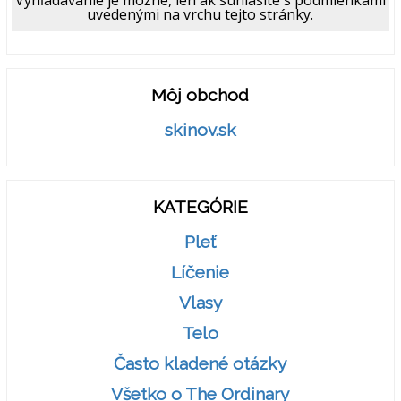
Vyhľadávanie je možné, len ak súhlasíte s podmienkami
uvedenými na vrchu tejto stránky.
Môj obchod
skinov.sk
KATEGÓRIE
Pleť
Líčenie
Vlasy
Telo
Často kladené otázky
Všetko o The Ordinary