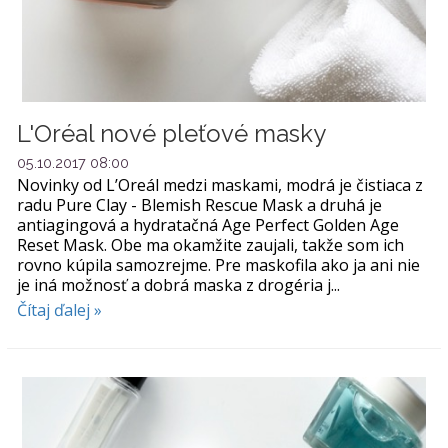
L'Oréal nové pleťové masky
05.10.2017 08:00
Novinky od L’Oreál medzi maskami, modrá je čistiaca z
radu Pure Clay - Blemish Rescue Mask a druhá je
antiagingová a hydratačná Age Perfect Golden Age
Reset Mask. Obe ma okamžite zaujali, takže som ich
rovno kúpila samozrejme. Pre maskofila ako ja ani nie
je iná možnosť a dobrá maska z drogéria j...
Čítaj ďalej »