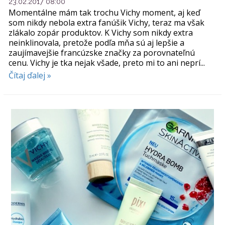
23.02.2017 08:00
Momentálne mám tak trochu Vichy moment, aj keď
som nikdy nebola extra fanúšik Vichy, teraz ma však
zlákalo zopár produktov. K Vichy som nikdy extra
neinklinovala, pretože podľa mňa sú aj lepšie a
zaujímavejšie francúzske značky za porovnateľnú
cenu. Vichy je tka nejak všade, preto mi to ani neprí...
Čítaj ďalej »