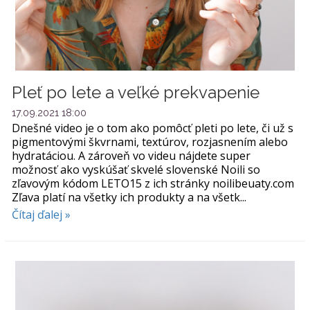
Pleť po lete a veľké prekvapenie
17.09.2021 18:00
Dnešné video je o tom ako pomôcť pleti po lete, či už s
pigmentovými škvrnami, textúrov, rozjasnením alebo
hydratáciou. A zároveň vo videu nájdete super
možnosť ako vyskúšať skvelé slovenské Noili so
zľavovým kódom LETO15 z ich stránky noilibeuaty.com
Zľava platí na všetky ich produkty a na všetk...
Čítaj ďalej »