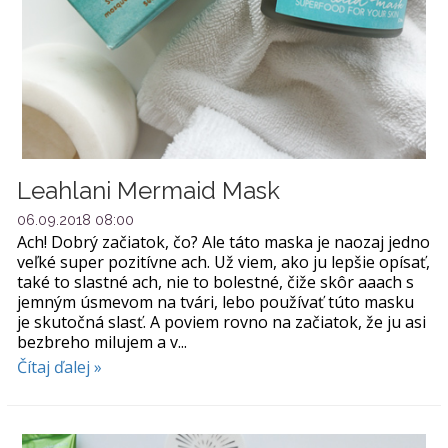
Leahlani Mermaid Mask
06.09.2018 08:00
Ach! Dobrý začiatok, čo? Ale táto maska je naozaj jedno
veľké super pozitívne ach. Už viem, ako ju lepšie opísať,
také to slastné ach, nie to bolestné, čiže skôr aaach s
jemným úsmevom na tvári, lebo používať túto masku
je skutočná slasť. A poviem rovno na začiatok, že ju asi
bezbreho milujem a v...
Čítaj ďalej »