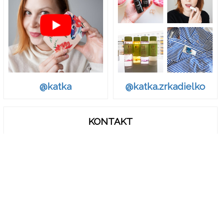
@katka.zrkadielko
@katka
KONTAKT
zrkadielko.sk@gmail.com
© Zrkadielko, Zrkadielko..
Ak chcete odvolať Váš súhlas s Podmienkami o spracovaní a
zdieľaní osobných údajov, vymažťe vo vašom prehliadači
cookies pre doménu zrkadielko.sk.