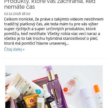
Produkty, ktoré vás zachránia, keď
nemáte čas
02.12.2018 18:00
Celkom ironické, že práve s takýmto videom nestihnem
tradičný piatkový čas, ale teda mám tu pre vás výber
super rýchlych a super určinných produktov, ktoré
pomôžu, keď nestíhate. Všetky robia viac vecí naraz a
všetko je to tak trochu hybridná starostlivosť o pleť,
ktorá má pomôcť hlavne unavenej,...
Čítaj ďalej »