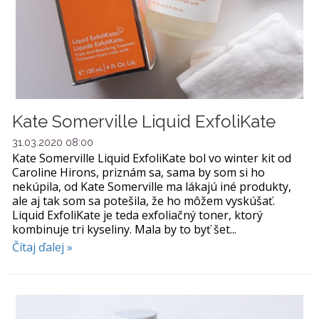
Kate Somerville Liquid ExfoliKate
31.03.2020 08:00
Kate Somerville Liquid ExfoliKate bol vo winter kit od
Caroline Hirons, priznám sa, sama by som si ho
nekúpila, od Kate Somerville ma lákajú iné produkty,
ale aj tak som sa potešila, že ho môžem vyskúšať.
Liquid ExfoliKate je teda exfoliačný toner, ktorý
kombinuje tri kyseliny. Mala by to byť šet...
Čítaj ďalej »