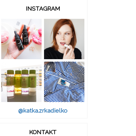
INSTAGRAM
@katka.zrkadielko
KONTAKT