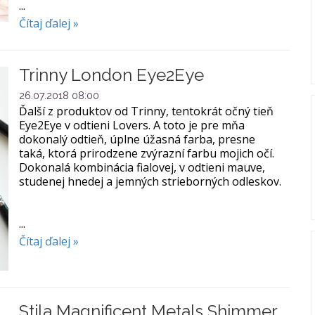
...
Čítaj ďalej »
Trinny London Eye2Eye
26.07.2018 08:00
Ďalší z produktov od Trinny, tentokrát očný tieň
Eye2Eye v odtieni Lovers. A toto je pre mňa
dokonalý odtieň, úplne úžasná farba, presne
taká, ktorá prirodzene zvýrazní farbu mojich očí.
Dokonalá kombinácia fialovej, v odtieni mauve,
studenej hnedej a jemných strieborných odleskov.
...
Čítaj ďalej »
Stila Magnificent Metals Shimmer