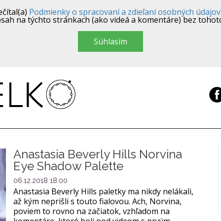
čítal(a)
Podmienky o spracovaní a zdieľaní osobných údajov
sah na týchto stránkach (ako videá a komentáre) bez tohot
Súhlasím
Anastasia Beverly Hills Norvina
Eye Shadow Palette
06.12.2018 18:00
Anastasia Beverly Hills paletky ma nikdy nelákali,
až kým neprišli s touto fialovou. Ach, Norvina,
poviem to rovno na začiatok, vzhľadom na
komentáre, ktoré boli pod videom s prvým