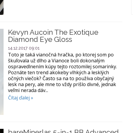
Kevyn Aucoin The Exotique
Diamond Eye Gloss
14.12.2017 09:01
Toto je taká vianočná hračka, po ktorej som po
škuľovala už dlho a Vianoce boli dokonalým
ospravedlnením kúpy tejto roztomilej somarinky.
Poznáte ten trend akokeby vlhkých a lesklých
očných viečok? Často sa na to používa obyčajný
lesk na pery, ale mne to vždy prišlo divné, jednak
veľmi nerada dáv...
Čítaj ďalej »
bareMinerlas 5-in-1 BB Advanced