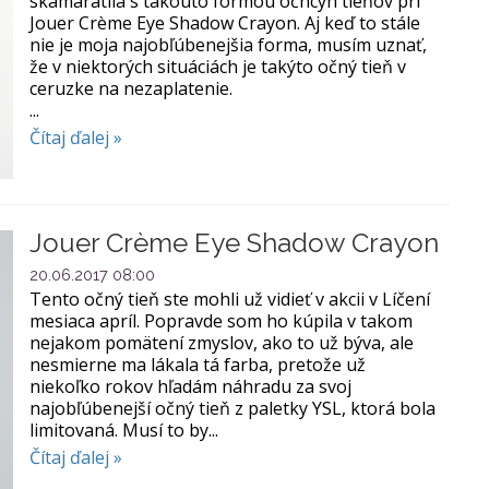
skamarátila s takouto formou očncýh tieňov pri
Jouer Crème Eye Shadow Crayon. Aj keď to stále
nie je moja najobľúbenejšia forma, musím uznať,
že v niektorých situáciách je takýto očný tieň v
ceruzke na nezaplatenie.
...
Čítaj ďalej »
Jouer Crème Eye Shadow Crayon
20.06.2017 08:00
Tento očný tieň ste mohli už vidieť v akcii v Líčení
mesiaca apríl. Popravde som ho kúpila v takom
nejakom pomätení zmyslov, ako to už býva, ale
nesmierne ma lákala tá farba, pretože už
niekoľko rokov hľadám náhradu za svoj
najobľúbenejší očný tieň z paletky YSL, ktorá bola
limitovaná. Musí to by...
Čítaj ďalej »