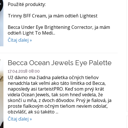
Použité produkty:
Trinny BFF Cream, ja mám odtieň Lightest
Becca Under Eye Brightening Corrector, ja mám
odtieň Light To Medi...
Čítaj ďalej »
Becca Ocean Jewels Eye Palette
17.04.2018 08:00
Už dávno ma žiadna paletka očných tieňov
nenadchla tak veľmi ako táto limitka od Becca,
naposledy asi tarteistPRO. Keď som prvý krát
videla Ocean Jewels, tak som hneď vedela, že
skončí u mňa, z dvoch dôvodov. Prvý je fialová, ja
proste fialkovým očným tieňom neviem odolať,
obzvlášť, ak sú takéto ...
Čítaj ďalej »