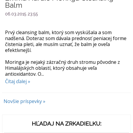
Balm
06.03.2015 23:55
Prvý cleansing balm, ktorý som vyskúšala a som
nadšená. Doteraz som dávala prednosť peniacej forme
čistenia pleti, ale musím uznať, že balm je oveľa
efektívnejší.
Moringa je nejaký zázračný druh stromu pôvodne z
Himalájských oblastí, ktorý obsahuje veľa
antioxidantov. O...
Čítaj ďalej »
Novšie príspevky »
HĽADAJ NA ZRKADIELKU: