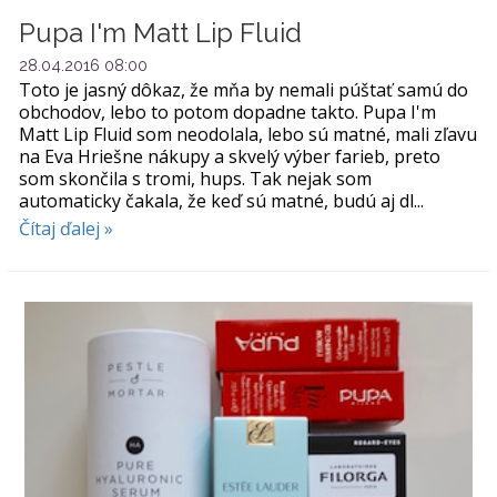
Pupa I'm Matt Lip Fluid
28.04.2016 08:00
Toto je jasný dôkaz, že mňa by nemali púštať samú do
obchodov, lebo to potom dopadne takto. Pupa I'm
Matt Lip Fluid som neodolala, lebo sú matné, mali zľavu
na Eva Hriešne nákupy a skvelý výber farieb, preto
som skončila s tromi, hups. Tak nejak som
automaticky čakala, že keď sú matné, budú aj dl...
Čítaj ďalej »