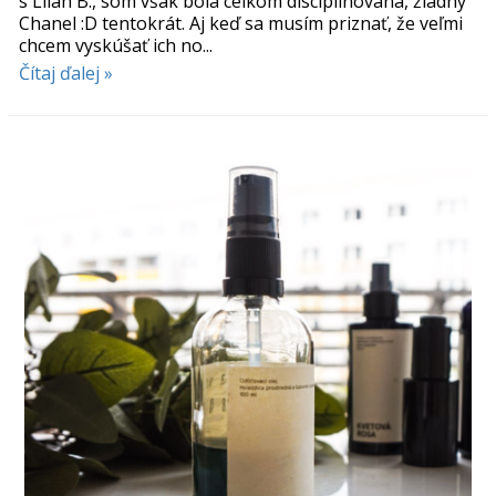
s Lilah B., som však bola celkom disciplinovaná, žiadny
Chanel :D tentokrát. Aj keď sa musím priznať, že veľmi
chcem vyskúšať ich no...
Čítaj ďalej »