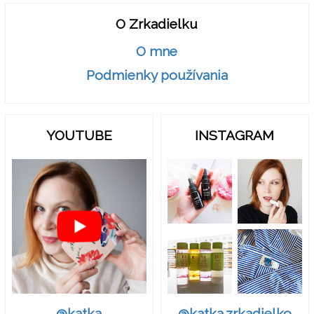
O Zrkadielku
O mne
Podmienky používania
YOUTUBE
INSTAGRAM
@katka.zrkadielko
@katka