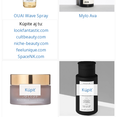
OUAI Wave Spray
Mylo Ava
Kúpite aj tu:
lookfantastic.com
cultbeauty.com
niche-beauty.com
feelunique.com
SpaceNK.com
Kúpiť
Kúpiť