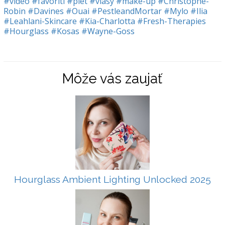
#video
#favoriti
#plet
#vlasy
#make-up
#Christophe-
Robin
#Davines
#Ouai
#PestleandMortar
#Mylo
#Ilia
#Leahlani-Skincare
#Kia-Charlotta
#Fresh-Therapies
#Hourglass
#Kosas
#Wayne-Goss
Môže vás zaujať
Hourglass Ambient Lighting Unlocked 2025