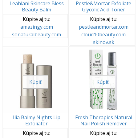
Leahlani Skincare Bless
Pestle&Mortar Exfoliate
Beauty Balm
Glycolic Acid Toner
Kúpite aj tu:
Kúpite aj tu:
amazingy.com
pestleandmortar.com
sonaturalbeauty.com
cloud10beauty.com
skinov.sk
Kúpiť
Kúpiť
Ilia Balmy Nights Lip
Fresh Therapies Natural
Exfoliator
Nail Polish Remover
Kúpite aj tu:
Kúpite aj tu: