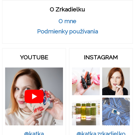
O Zrkadielku
O mne
Podmienky používania
YOUTUBE
INSTAGRAM
@katka.zrkadielko
@katka