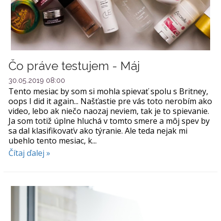
Čo práve testujem - Máj
30.05.2019 08:00
Tento mesiac by som si mohla spievať spolu s Britney,
oops I did it again... Našťastie pre vás toto nerobím ako
video, lebo ak niečo naozaj neviem, tak je to spievanie.
Ja som totiž úplne hluchá v tomto smere a môj spev by
sa dal klasifikovaťv ako týranie. Ale teda nejak mi
ubehlo tento mesiac, k...
Čítaj ďalej »