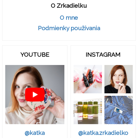
O Zrkadielku
O mne
Podmienky používania
YOUTUBE
INSTAGRAM
@katka.zrkadielko
@katka