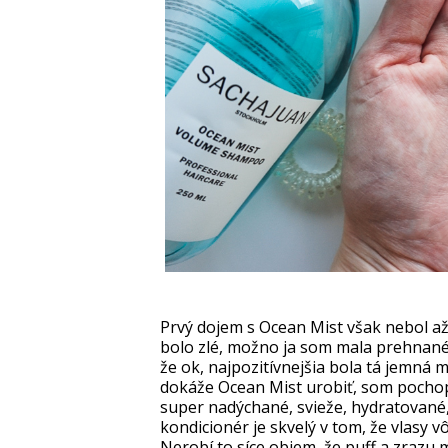
Prvý dojem s Ocean Mist však nebol až 
bolo zlé, možno ja som mala prehnané 
že ok, najpozitívnejšia bola tá jemná 
dokáže Ocean Mist urobiť, som pochopil
super nadýchané, svieže, hydratované,
kondicionér je skvelý v tom, že vlasy v
Nerobí to síce objem, že puff a zrazu 