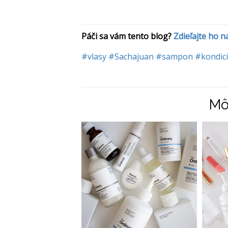
Páči sa vám tento blog? 
Zdieľajte ho 
#vlasy
#Sachajuan
#sampon
#kondic
Mô