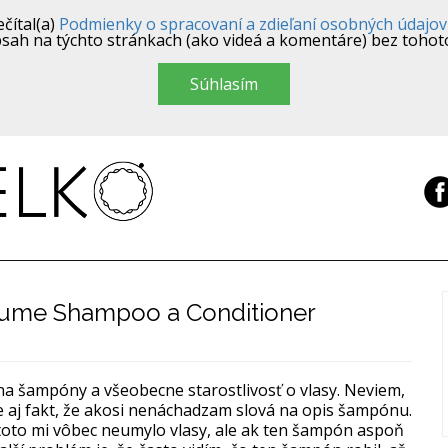
čítal(a)
Podmienky o spracovaní a zdieľaní osobných údajov
sah na týchto stránkach (ako videá a komentáre) bez tohot
Súhlasím
lume Shampoo a Conditioner
 na šampóny a všeobecne starostlivosť o vlasy. Neviem,
je aj fakt, že akosi nenáchadzam slová na opis šampónu.
že toto mi vôbec neumylo vlasy, ale ak ten šampón aspoň