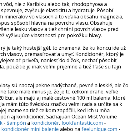
h vôd, nie z Karibiku alebo tak, rhodophycea a
pevnuje, zvyšeuje elasticitu a hydratuje. Pôsobí
ah minerálov vo vlasoch a to vďaka obsahu magnézia,
ispus spôsobí hlavna na povrchu vlasu. Obsahuje
šenie lesku vlasov a tiež chráni povrch vlasov pred
ež vyživujúce vlasstnosti pre pokožku hlavy.
rý je taký hustejší gél, to znamená, že ku koncu ide už
ch vlasov, premasírovať a umyť. Kondicionér, ktorý je
lejem až priveľa, naniesť do dĺžok, nechať pôsobiť
, použitie je inak veľmi príjemné a tiež fľaše sú fajn
vlasy sú naozaj pekne nadýchané, pevné a lesklé, ale čo
é také malé mínus je, že je to celkom drahé, veľké
0 Eur, ale majú aj malé cestovné 100 ml balenia, ktoré
. Ja mám túto švédsku značku veľmi rada a určite sa k
jej mame sa tiež celkom zapáčili, keď ich u mňa
ampón aj kondicionér. Sachajuan Ocean Mist Volume
uk
-
šampón
a
kondicionér
,
lookfantastic.com
-
,
kondicionér mini balenie
alebo na
feelunique.com
-