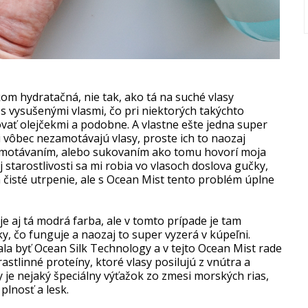
kom hydratačná, nie tak, ako tá na suché vlasy
 vysušenými vlasmi, čo pri niektorých takýchto
ť olejčekmi a podobne. A vlastne ešte jedna super
i vôbec nezamotávajú vlasy, proste ich to naozaj
 zamotávaním, alebo sukovaním ako tomu hovorí moja
starostlivosti sa mi robia vo vlasoch doslova gučky,
 čisté utrpenie, ale s Ocean Mist tento problém úplne
 aj tá modrá farba, ale v tomto prípade je tam
ky, čo funguje a naozaj to super vyzerá v kúpeľni.
a byť Ocean Silk Technology a v tejto Ocean Mist rade
astlinné proteíny, ktoré vlasy posilujú z vnútra a
 je nejaký špeciálny výťažok zo zmesi morských rias,
plnosť a lesk.