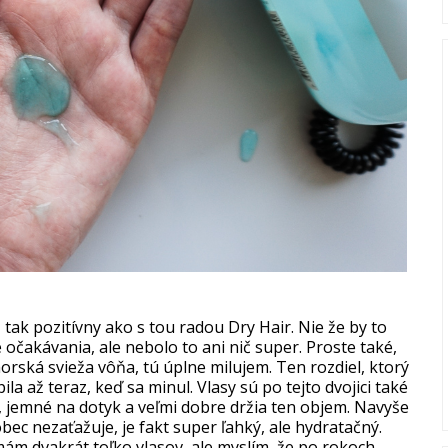
tak pozitívny ako s tou radou Dry Hair. Nie že by to
očakávania, ale nebolo to ani nič super. Proste také,
morská svieža vôňa, tú úplne milujem. Ten rozdiel, ktorý
a až teraz, keď sa minul. Vlasy sú po tejto dvojici také
 jemné na dotyk a veľmi dobre držia ten objem. Navyše
ôbec nezaťažuje, je fakt super ľahký, ale hydratačný.
mám dvakrát toľko vlasov, ale myslím, že po rokoch