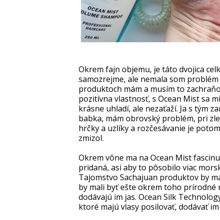
Okrem fajn objemu, je táto dvojica cel
samozrejme, ale nemala som problém s
produktoch mám a musím to zachraňova
pozitívna vlastnosť, s Ocean Mist sa m
krásne uhladí, ale nezaťaží. Ja s tým
babka, mám obrovský problém, pri zlej 
hrčky a uzlíky a rozčesávanie je potom
zmizol.
Okrem vône ma na Ocean Mist fascinuje
pridaná, asi aby to pôsobilo viac mors
Tajomstvo Sachajuan produktov by mal
by mali byť ešte okrem toho prírodné r
dodávajú im jas. Ocean Silk Technology
ktoré majú vlasy posilovať, dodávať im 