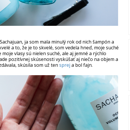
d Sachajuan, ja som mala minulý rok od nich šampón a
kvelé a to, že je to skvelé, som vedela hneď, moje suché
e moje vlasy sú nielen suché, ale aj jemné a rýchlo
ade pozitívnej skúsenosti vyskúšať aj niečo na objem a
zdávala, skúsila som už ten
sprej
a bol fajn.