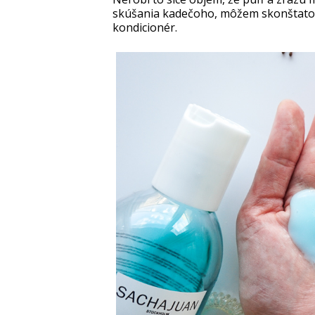
skúšania kadečoho, môžem skonštatov
kondicionér.