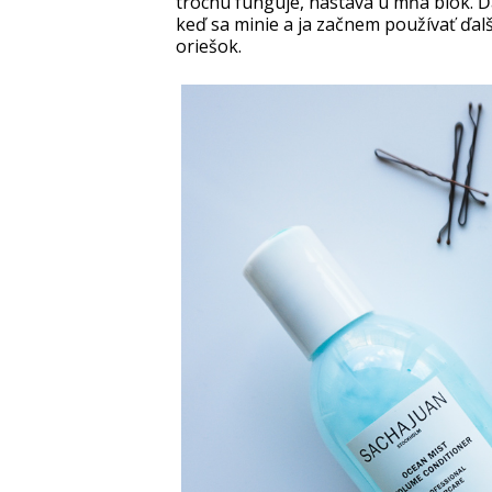
trochu funguje, nastáva u mňa blok. Ďa
keď sa minie a ja začnem používať ďalš
oriešok.