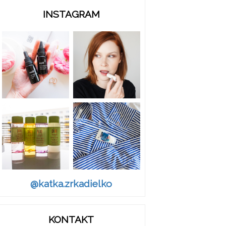
INSTAGRAM
@katka.zrkadielko
KONTAKT