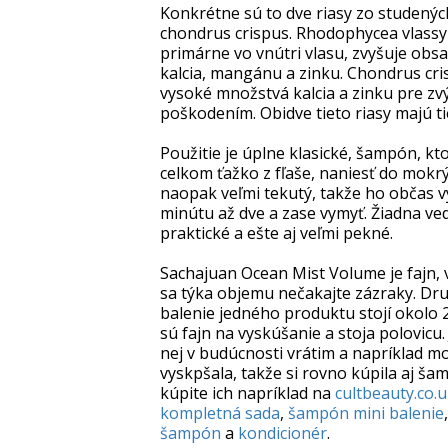
Konkrétne sú to dve riasy zo studenýc
chondrus crispus. Rhodophycea vlassy s
primárne vo vnútri vlasu, zvyšuje obs
kalcia, mangánu a zinku. Chondrus cr
vysoké množstvá kalcia a zinku pre zvý
poškodením. Obidve tieto riasy majú ti
Použitie je úplne klasické, šampón, kto
celkom ťažko z fľaše, naniesť do mokrý
naopak veľmi tekutý, takže ho občas vy
minútu až dve a zase vymyť. Žiadna veda
praktické a ešte aj veľmi pekné.
Sachajuan Ocean Mist Volume je fajn, 
sa týka objemu nečakajte zázraky. Druh
balenie jedného produktu stojí okolo 2
sú fajn na vyskúšanie a stoja polovicu
nej v budúcnosti vrátim a napríklad mo
vyskpšala, takže si rovno kúpila aj š
kúpite ich napríklad na
cultbeauty.co.
kompletná sada
,
šampón mini balenie
šampón
a
kondicionér
.