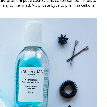
lší problém je, že často vidím, čo ten šampón robil, až
í a aj to nie hneď. No proste býva to pre mňa celkom