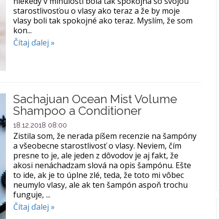
niekedy v minulosti bola tak spokojná so svojou
starostlivosťou o vlasy ako teraz a že by moje
vlasy boli tak spokojné ako teraz. Myslím, že som
kon...
Čítaj ďalej »
Sachajuan Ocean Mist Volume
Shampoo a Conditioner
18.12.2018 08:00
Zistila som, že nerada píšem recenzie na šampóny
a všeobecne starostlivosť o vlasy. Neviem, čím
presne to je, ale jeden z dôvodov je aj fakt, že
akosi nenáchadzam slová na opis šampónu. Ešte
to ide, ak je to úplne zlé, teda, že toto mi vôbec
neumylo vlasy, ale ak ten šampón aspoň trochu
funguje, ...
Čítaj ďalej »