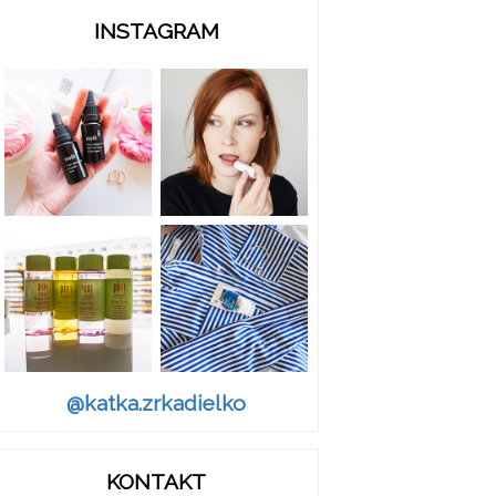
INSTAGRAM
@katka.zrkadielko
KONTAKT