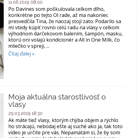
11.06.2019 08:00
Po Davines som poškulovala celkom dlho,
konkrétne po tejto Ol rade, až ma nakoniec
presvedčila Tina, že naozaj stojí zato. Podarilo sa
mi vtedy kúpiť rovno celú radu na vlasy v celkom
výhodnom darčekovom balením, šampón, masku,
ktorú oni volajú kondicionér a All in One Milk, čo
mliečko v spreji, ...
Čítaj ďalej »
Moja aktuálna starostlivosť o
vlasy
29.03.2019 18:30
Ak máte tiež vlasy, ktorým chýba objem a rýchlo
ho strácajú, nebodaj ešte aj suché ako ja, tak toto
video je určite pre vás. Nepamätám si, že by som