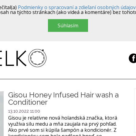
čítal(a)
Podmienky o spracovaní a zdieľaní osobných údajov
sah na týchto stránkach (ako videá a komentáre) bez tohot
Súhlasím
Gisou Honey Infused Hair wash a
Conditioner
13.10.2022 11:00
Gisou je relatívne nová holandská značka, ktorá
využíva silu medu a mňa zaujala na prvý pohľad.
Ako prvé som si kúpila šampón a kondicionér. Z
kondicionéru som bola nadšená hneď, so