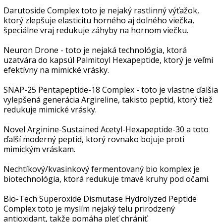
Darutoside Complex toto je nejaký rastlinný výťažok,
ktorý zlepšuje elasticitu horného aj dolného viečka,
špeciálne vraj redukuje záhyby na hornom viečku.
Neuron Drone - toto je nejaká technológia, ktorá
uzatvára do kapsúl Palmitoyl Hexapeptide, ktorý je veľmi
efektívny na mimické vrásky.
SNAP-25 Pentapeptide-18 Complex - toto je vlastne ďalšia
vylepšená generácia Argireline, takisto peptid, ktorý tiež
redukuje mimické vrásky.
Novel Arginine-Sustained Acetyl-Hexapeptide-30 a toto
ďalší moderný peptid, ktorý rovnako bojuje proti
mimickým vráskam.
Nechtíkový/kvasinkový fermentovaný bio komplex je
biotechnológia, ktorá redukuje tmavé kruhy pod očami.
Bio-Tech Superoxide Dismutase Hydrolyzed Peptide
Complex toto je myslím nejaký telu prirodzený
antioxidant, takže pomáha pleť chrániť.