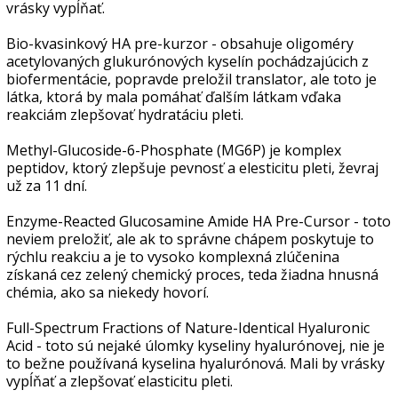
vrásky vypĺňať.
Bio-kvasinkový HA pre-kurzor - obsahuje oligoméry
acetylovaných glukurónových kyselín pochádzajúcich z
biofermentácie, popravde preložil translator, ale toto je
látka, ktorá by mala pomáhať ďalším látkam vďaka
reakciám zlepšovať hydratáciu pleti.
Methyl-Glucoside-6-Phosphate (MG6P) je komplex
peptidov, ktorý zlepšuje pevnosť a elesticitu pleti, ževraj
už za 11 dní.
Enzyme-Reacted Glucosamine Amide HA Pre-Cursor - toto
neviem preložiť, ale ak to správne chápem poskytuje to
rýchlu reakciu a je to vysoko komplexná zlúčenina
získaná cez zelený chemický proces, teda žiadna hnusná
chémia, ako sa niekedy hovorí.
Full-Spectrum Fractions of Nature-Identical Hyaluronic
Acid - toto sú nejaké úlomky kyseliny hyalurónovej, nie je
to bežne používaná kyselina hyalurónová. Mali by vrásky
vypĺňať a zlepšovať elasticitu pleti.