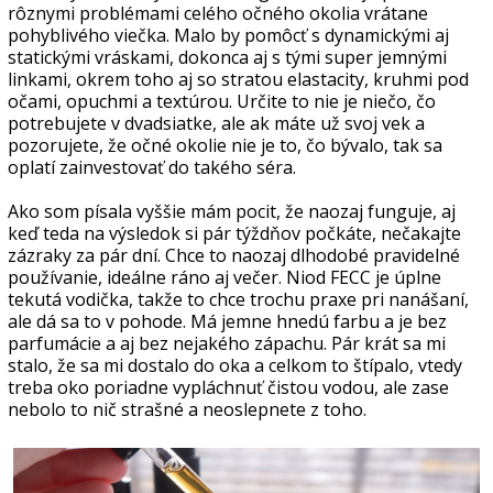
rôznymi problémami celého očného okolia vrátane
pohyblivého viečka. Malo by pomôcť s dynamickými aj
statickými vráskami, dokonca aj s tými super jemnými
linkami, okrem toho aj so stratou elastacity, kruhmi pod
očami, opuchmi a textúrou. Určite to nie je niečo, čo
potrebujete v dvadsiatke, ale ak máte už svoj vek a
pozorujete, že očné okolie nie je to, čo bývalo, tak sa
oplatí zainvestovať do takého séra.
Ako som písala vyššie mám pocit, že naozaj funguje, aj
keď teda na výsledok si pár týždňov počkáte, nečakajte
zázraky za pár dní. Chce to naozaj dlhodobé pravidelné
používanie, ideálne ráno aj večer. Niod FECC je úplne
tekutá vodička, takže to chce trochu praxe pri nanášaní,
ale dá sa to v pohode. Má jemne hnedú farbu a je bez
parfumácie a aj bez nejakého zápachu. Pár krát sa mi
stalo, že sa mi dostalo do oka a celkom to štípalo, vtedy
treba oko poriadne vypláchnuť čistou vodou, ale zase
nebolo to nič strašné a neoslepnete z toho.