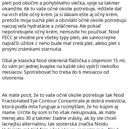
pleti pod obočím a pohyblivého viečka, vpije sa takmer
okamžite. Ak to vaše očné okolie potrebuje, môžete dať
na vrch ešte očný krém. Ja si dávam ešte aj očný krém,
pretože moja suchá pleť a obzvlášť očné okolie potrebujú
naozaj veľa hydratácie a zvláčnenia. Ale pokiaľ
nepotrebujete očný krém, nemusíte ho používať. Niod
FECC je vhodné pre všetky typy pleti, ale samozrejme
najväčší úžitok z neho bude mať zrelá pleť, alebo pleť s
prvými známkami starnutia.
Obal je klasická Niod sklenená fľaštička s objemom 15 ml,
čo vám pri jednej kvapke na každé oko vydrží niekoľko
mesiacov. Spotrebovať ho treba do 6 mesiacov od
otvorenia.
Ak máte pocit, že to vaše očné okolie potrebuje tak Niod
Fractionated Eye Contour Concentrate je dobrá investícia,
ktorá podľa mňa funguje a rozmýšľam, že ho kúpim aj
mame. Určite by som si ho však nekupovala, ak máte
menej ako 30 a takmer žiadne vrásky, ak by ste chceli
lacnejšiu alternatívu, tak sesterská značka Niodu