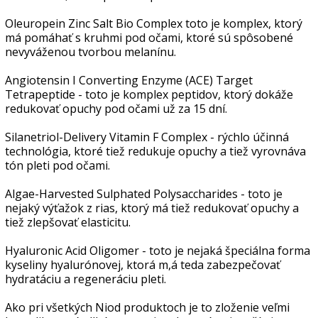
Oleuropein Zinc Salt Bio Complex toto je komplex, ktorý
má pomáhať s kruhmi pod očami, ktoré sú spôsobené
nevyváženou tvorbou melanínu.
Angiotensin I Converting Enzyme (ACE) Target
Tetrapeptide - toto je komplex peptidov, ktorý dokáže
redukovať opuchy pod očami už za 15 dní.
Silanetriol-Delivery Vitamin F Complex - rýchlo účinná
technológia, ktoré tiež redukuje opuchy a tiež vyrovnáva
tón pleti pod očami.
Algae-Harvested Sulphated Polysaccharides - toto je
nejaký výťažok z rias, ktorý má tiež redukovať opuchy a
tiež zlepšovať elasticitu.
Hyaluronic Acid Oligomer - toto je nejaká špeciálna forma
kyseliny hyalurónovej, ktorá m,á teda zabezpečovať
hydratáciu a regeneráciu pleti.
Ako pri všetkých Niod produktoch je to zloženie veľmi