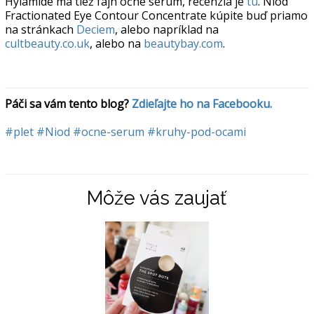
Hylamide má tiež fajn očné sérum, recenzia je
tu
. Niod
Fractionated Eye Contour Concentrate kúpite buď priamo
na stránkach
Deciem
, alebo napríklad na
cultbeauty.co.uk
, alebo na
beautybay.com
.
Páči sa vám tento blog? 
Zdieľajte ho na Facebooku.
#plet
#Niod
#ocne-serum
#kruhy-pod-ocami
Môže vás zaujať