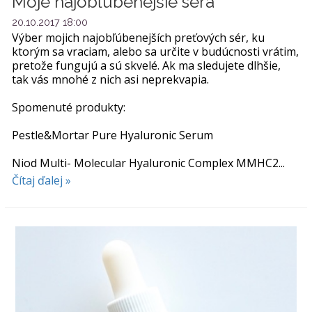
Moje najobľúbenejšie séra
20.10.2017 18:00
Výber mojich najobľúbenejších preťových sér, ku
ktorým sa vraciam, alebo sa určite v budúcnosti vrátim,
pretože fungujú a sú skvelé. Ak ma sledujete dlhšie,
tak vás mnohé z nich asi neprekvapia.
Spomenuté produkty:
Pestle&Mortar Pure Hyaluronic Serum
Niod Multi- Molecular Hyaluronic Complex MMHC2...
Čítaj ďalej »