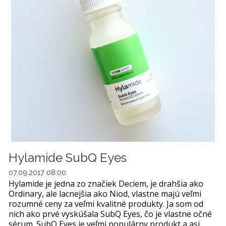
Hylamide SubQ Eyes
07.09.2017 08:00
Hylamide je jedna zo značiek Deciem, je drahšia ako
Ordinary, ale lacnejšia ako Niod, vlastne majú veľmi
rozumné ceny za veľmi kvalitné produkty. Ja som od
nich ako prvé vyskúšala SubQ Eyes, čo je vlastne očné
sérum. SubQ Eyes je veľmi populárny produkt a asi