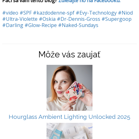
Páči sa vám tento blog? 
Zdieľajte ho na Facebooku.
#video
#SPF
#kazdodenne-spf
#Evy-Technology
#Niod
#Ultra-Violette
#Oskia
#Dr-Dennis-Gross
#Supergoop
#Darling
#Glow-Recipe
#Naked-Sundays
Môže vás zaujať
Hourglass Ambient Lighting Unlocked 2025