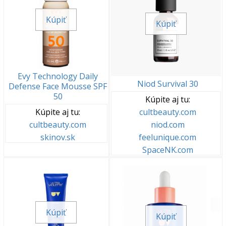
Kúpiť
Kúpiť
Evy Technology Daily
Niod Survival 30
Defense Face Mousse SPF
50
Kúpite aj tu:
Kúpite aj tu:
cultbeauty.com
cultbeauty.com
niod.com
skinov.sk
feelunique.com
SpaceNK.com
Kúpiť
Kúpiť