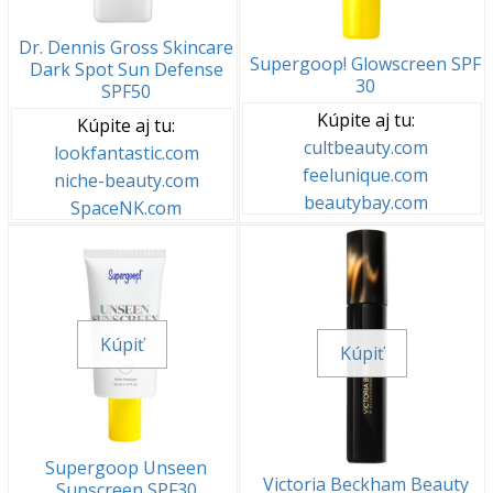
Dr. Dennis Gross Skincare
Supergoop! Glowscreen SPF
Dark Spot Sun Defense
30
SPF50
Kúpite aj tu:
Kúpite aj tu:
cultbeauty.com
lookfantastic.com
feelunique.com
niche-beauty.com
beautybay.com
SpaceNK.com
Kúpiť
Kúpiť
Supergoop Unseen
Victoria Beckham Beauty
Sunscreen SPF30