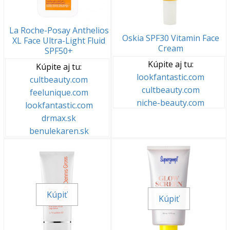
La Roche-Posay Anthelios
Oskia SPF30 Vitamin Face
XL Face Ultra-Light Fluid
Cream
SPF50+
Kúpite aj tu:
Kúpite aj tu:
lookfantastic.com
cultbeauty.com
cultbeauty.com
feelunique.com
niche-beauty.com
lookfantastic.com
drmax.sk
benulekaren.sk
Kúpiť
Kúpiť