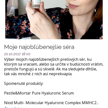
Moje najobľúbenejšie séra
20.10.2017 18:00
Výber mojich najobľúbenejších preťových sér, ku
ktorým sa vraciam, alebo sa určite v budúcnosti vrátim,
pretože fungujú a sú skvelé. Ak ma sledujete dlhšie,
tak vás mnohé z nich asi neprekvapia.
Spomenuté produkty:
Pestle&Mortar Pure Hyaluronic Serum
Niod Multi- Molecular Hyaluronic Complex MMHC2...