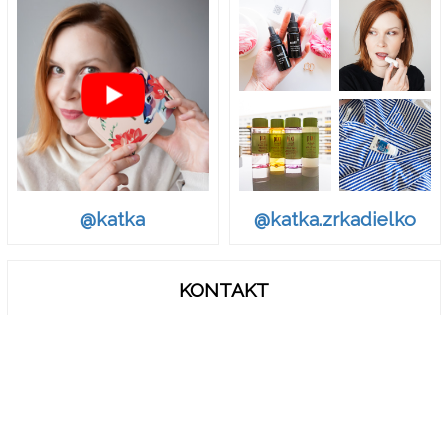
@katka.zrkadielko
@katka
KONTAKT
zrkadielko.sk@gmail.com
© Zrkadielko, Zrkadielko..
Ak chcete odvolať Váš súhlas s Podmienkami o spracovaní a
zdieľaní osobných údajov, vymažťe vo vašom prehliadači