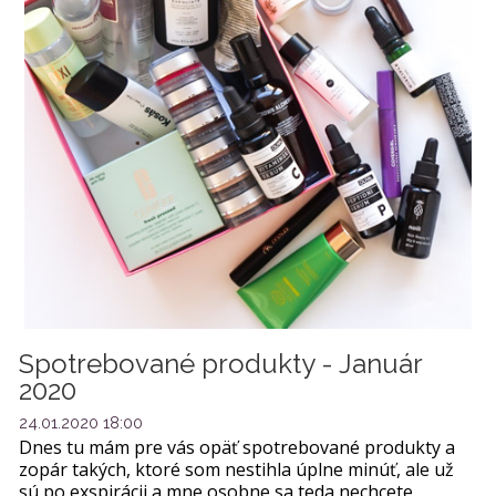
Spotrebované produkty - Január
2020
24.01.2020 18:00
Dnes tu mám pre vás opäť spotrebované produkty a
zopár takých, ktoré som nestihla úplne minúť, ale už
sú po exspirácii a mne osobne sa teda nechcete