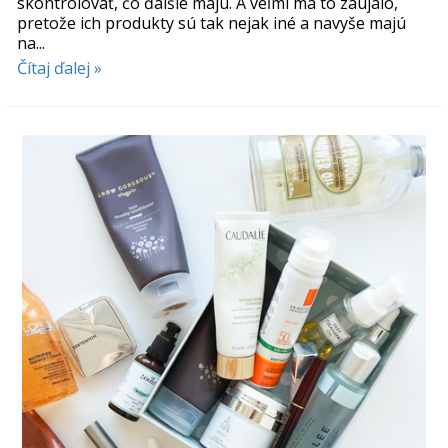
skontrolovať, čo ďalšie majú. A veľmi ma to zaujalo,
pretože ich produkty sú tak nejak iné a navyše majú
na...
Čítaj ďalej »