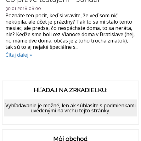
30.01.2018 08:00
Poznáte ten pocit, keď si vravíte, že veď som nič
nekúpila, ale účet je prázdny? Tak to sa mi stalo tento
mesiac, ale predsa, čo nespáchate doma, to sa neráta,
nie? Keďže sme boli cez Vianoce doma v Bratislave (hej,
no máme dve doma, občas je z toho trocha zmätok),
tak sú to aj nejaké špeciálne s...
Čítaj ďalej »
HĽADAJ NA ZRKADIELKU:
Vyhľadávanie je možné, len ak súhlasíte s podmienkami
uvedenými na vrchu tejto stránky.
Môj obchod