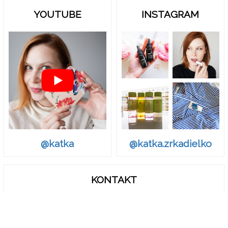
YOUTUBE
INSTAGRAM
@katka.zrkadielko
@katka
KONTAKT
zrkadielko.sk@gmail.com