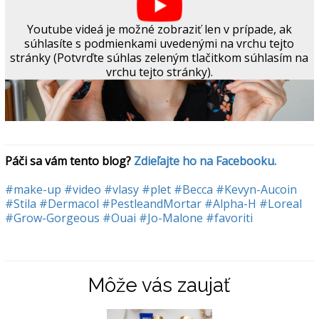
Youtube videá je možné zobraziť len v prípade, ak
súhlasíte s podmienkami uvedenými na vrchu tejto
stránky (Potvrďte súhlas zeleným tlačitkom súhlasím na
vrchu tejto stránky).
Páči sa vám tento blog? 
Zdieľajte ho na Facebooku.
#make-up
#video
#vlasy
#plet
#Becca
#Kevyn-Aucoin
#Stila
#Dermacol
#PestleandMortar
#Alpha-H
#Loreal
#Grow-Gorgeous
#Ouai
#Jo-Malone
#favoriti
Môže vás zaujať