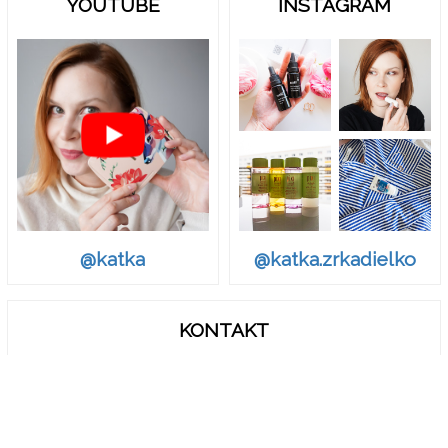
YOUTUBE
INSTAGRAM
@katka.zrkadielko
@katka
KONTAKT
zrkadielko.sk@gmail.com