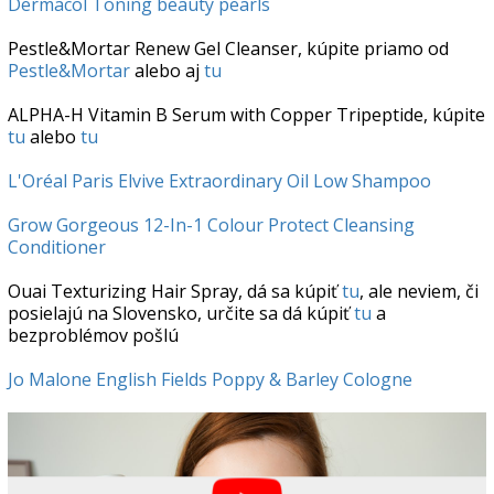
Dermacol Toning beauty pearls
Pestle&Mortar Renew Gel Cleanser, kúpite priamo od
Pestle&Mortar
alebo aj
tu
ALPHA-H Vitamin B Serum with Copper Tripeptide, kúpite
tu
alebo
tu
L'Oréal Paris Elvive Extraordinary Oil Low Shampoo
Grow Gorgeous 12-In-1 Colour Protect Cleansing
Conditioner
Ouai Texturizing Hair Spray, dá sa kúpiť
tu
, ale neviem, či
posielajú na Slovensko, určite sa dá kúpiť
tu
a
bezproblémov pošlú
Jo Malone English Fields Poppy & Barley Cologne