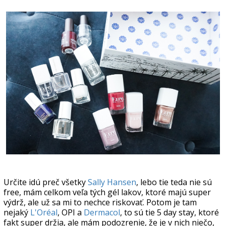
Určite idú preč všetky
Sally Hansen
, lebo tie teda nie sú
free, mám celkom veľa tých gél lakov, ktoré majú super
výdrž, ale už sa mi to nechce riskovať. Potom je tam
nejaký
L'Oréal
, OPI a
Dermacol
, to sú tie 5 day stay, ktoré
fakt super držia, ale mám podozrenie, že je v nich niečo,