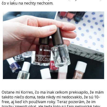
čo v laku na nechty nechcem.
Ostane mi Korres, čo ma inak celkom prekvapilo, že mám
takéto niečo doma, teda nikdy mi nedocvaklo, že sú 10-
free, aj keď ich používam roky. Teraz pozerám, že im
trochu zmenili obal, ale teda toto sú fajn netoxické laky,