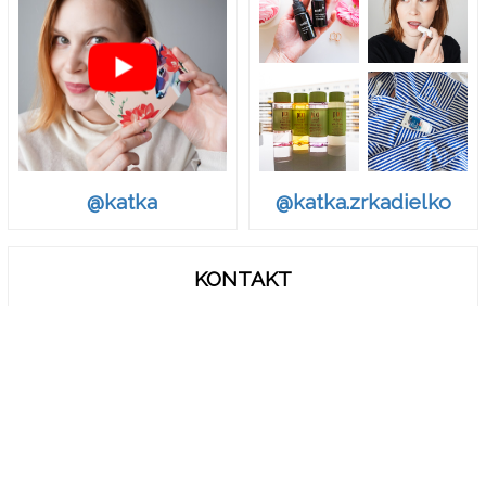
@katka.zrkadielko
@katka
KONTAKT
zrkadielko.sk@gmail.com
© Zrkadielko, Zrkadielko..
Ak chcete odvolať Váš súhlas s Podmienkami o spracovaní a
zdieľaní osobných údajov, vymažťe vo vašom prehliadači
cookies pre doménu zrkadielko.sk.