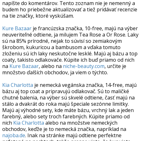
napíšte do komentárov. Tento zoznam nie je nemenný a
budem ho priebežne aktualizovať a tiež pridávať recenzie
na tie značky, ktoré vyskúšam.
Kure Bazaar
je francúzska značka, 10-free, majú na výber
neuveriteľné odtiene, ja milujem Tea Rose a Or Rose. Laky
sú na 85% prírodné, nejak to súvisí so zemiakovým
škrobom, kukuricou a bambusom a vďaka tomuto
zloženiu sú ich laky neskutočne lesklé. Majú aj bázu a top
coaty, takisto odlakovače. Kúpite ich buď priamo od nich
na
Kure Bazaar
, alebo na
niche-beauty.com
, určite je
množstvo ďalších obchodov, ja viem o týchto.
Kia Charlotta
je nemecká vegánska značka, 14-free, majú
bázu aj top coat a pripravujú odlakovač. Sú to maličké
chutné balenia, na výber sú skvelé odtiene, časť majú na
stálo a dvakrát do roka majú špeciale sezónne limitky.
Majú aj výhodné sety, kde máte bázu, vrchný lak a jeden
farebný, alebo sety troch farebných. Kúpite priamo od
nich
Kia Charlotta
alebo na množstve nemeckých
obchodov, keďže je to nemecká značka, napríklad na
najoba.de
. Inak na stránke majú odtiene perfektne