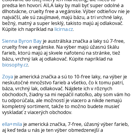
predsa len hovorí. AILA laky by mali byť super odolné a
dlhotvácne, cruelty free a vegánske. Výber odtieňov nie je
najväčší, ale sú zaujímavé, majú bázu, a tri vrchné laky,
bežný, matný a super lesklý, takisto majú aj odlakovač.
Kúpite ich napríklad na
licirna.cz
.
Sienna Byron Bay
je austrálska značka a laky sú 7-free,
cruelty free a vegánske. Na výber majú úžasnú škálu
farieb, ktorú majú aj skvele nafotenú na stránke, tiež
bázu, vrchný lak aj odlakovač. Kúpite napríklad na
biosophy.cz
.
Zoya
je americká značka a sú to 10-free laky, na výber je
neskutočné množstvo farieb a všetko, čo k tomu patrí,
báza, vrchný lak, odlakovač. Nájdete ich v rôznych
obchodoch, žiadny sa mi nepáčil natoľko, aby som vám ho
tu odporúčala, ale možností je viacero a nikde nemajú
kompletný sortiment, takže to možno budete musieť
vyskladať z viacerých obchodov.
ella+mila
je americká značka, 7-free, úžasný výber farieb,
aj keď teda u nás je ten výber obmedzenejší a