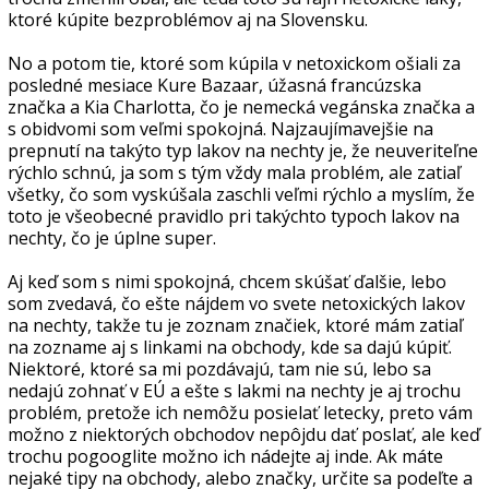
ktoré kúpite bezproblémov aj na Slovensku.
No a potom tie, ktoré som kúpila v netoxickom ošiali za
posledné mesiace Kure Bazaar, úžasná francúzska
značka a Kia Charlotta, čo je nemecká vegánska značka a
s obidvomi som veľmi spokojná. Najzaujímavejšie na
prepnutí na takýto typ lakov na nechty je, že neuveriteľne
rýchlo schnú, ja som s tým vždy mala problém, ale zatiaľ
všetky, čo som vyskúšala zaschli veľmi rýchlo a myslím, že
toto je všeobecné pravidlo pri takýchto typoch lakov na
nechty, čo je úplne super.
Aj keď som s nimi spokojná, chcem skúšať ďalšie, lebo
som zvedavá, čo ešte nájdem vo svete netoxických lakov
na nechty, takže tu je zoznam značiek, ktoré mám zatiaľ
na zozname aj s linkami na obchody, kde sa dajú kúpiť.
Niektoré, ktoré sa mi pozdávajú, tam nie sú, lebo sa
nedajú zohnať v EÚ a ešte s lakmi na nechty je aj trochu
problém, pretože ich nemôžu posielať letecky, preto vám
možno z niektorých obchodov nepôjdu dať poslať, ale keď
trochu pogooglite možno ich nádejte aj inde. Ak máte
nejaké tipy na obchody, alebo značky, určite sa podeľte a