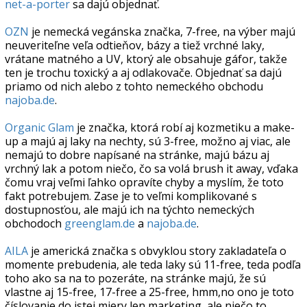
net-a-porter
sa dajú objednať.
OZN
je nemecká vegánska značka, 7-free, na výber majú
neuveriteľne veľa odtieňov, bázy a tiež vrchné laky,
vrátane matného a UV, ktorý ale obsahuje gáfor, takže
ten je trochu toxický a aj odlakovače. Objednať sa dajú
priamo od nich alebo z tohto nemeckého obchodu
najoba.de
.
Organic Glam
je značka, ktorá robí aj kozmetiku a make-
up a majú aj laky na nechty, sú 3-free, možno aj viac, ale
nemajú to dobre napísané na stránke, majú bázu aj
vrchný lak a potom niečo, čo sa volá brush it away, vďaka
čomu vraj veľmi ľahko opravíte chyby a myslím, že toto
fakt potrebujem. Zase je to veľmi komplikované s
dostupnosťou, ale majú ich na týchto nemeckých
obchodoch
greenglam.de
a
najoba.de
.
AILA
je americká značka s obvyklou story zakladateľa o
momente prebudenia, ale teda laky sú 11-free, teda podľa
toho ako sa na to pozeráte, na stránke majú, že sú
vlastne aj 15-free, 17-free a 25-free, hmm,no ono je toto
číslovanie do istej miery len marketing, ale niečo to