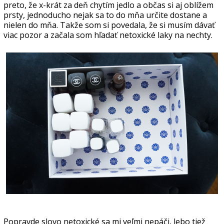
preto, že x-krát za deň chytím jedlo a občas si aj oblížem
prsty, jednoducho nejak sa to do mňa určite dostane a
nielen do mňa. Takže som si povedala, že si musím dávať
viac pozor a začala som hľadať netoxické laky na nechty.
Popravde slovo netoxické sa mi veľmi nepáči, lebo tiež