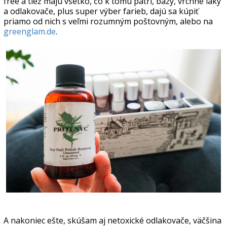
free a tiež majú všetko, čo k tomu patrí, bázy, vrchné laky
a odlakovače, plus super výber farieb, dajú sa kúpiť
priamo od nich s veľmi rozumným poštovným, alebo na
greenglam.de
.
A nakoniec ešte, skúšam aj netoxické odlakovače, väčšina