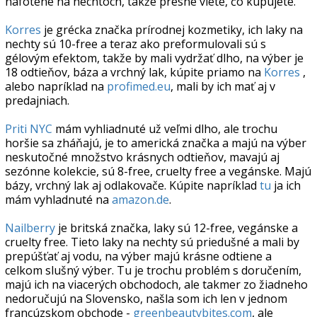
nafotené na nechtoch, takže presne viete, čo kupujete.
Korres
je grécka značka prírodnej kozmetiky, ich laky na
nechty sú 10-free a teraz ako preformulovali sú s
gélovým efektom, takže by mali vydržať dlho, na výber je
18 odtieňov, báza a vrchný lak, kúpite priamo na
Korres
,
alebo napríklad na
profimed.eu
, mali by ich mať aj v
predajniach.
Priti NYC
mám vyhliadnuté už veľmi dlho, ale trochu
horšie sa zháňajú, je to americká značka a majú na výber
neskutočné množstvo krásnych odtieňov, mavajú aj
sezónne kolekcie, sú 8-free, cruelty free a vegánske. Majú
bázy, vrchný lak aj odlakovače. Kúpite napríklad
tu
ja ich
mám vyhladnuté na
amazon.de
.
Nailberry
je britská značka, laky sú 12-free, vegánske a
cruelty free. Tieto laky na nechty sú priedušné a mali by
prepúšťať aj vodu, na výber majú krásne odtiene a
celkom slušný výber. Tu je trochu problém s doručením,
majú ich na viacerých obchodoch, ale takmer zo žiadneho
nedoručujú na Slovensko, našla som ich len v jednom
francúzskom obchode -
greenbeautybites.com
, ale