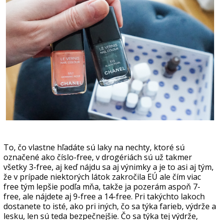
To, čo vlastne hľadáte sú laky na nechty, ktoré sú
označené ako číslo-free, v drogériách sú už takmer
všetky 3-free, aj keď nájdu sa aj výnimky a je to asi aj tým,
že v prípade niektorých látok zakročila EÚ ale čím viac
free tým lepšie podľa mňa, takže ja pozerám aspoň 7-
free, ale nájdete aj 9-free a 14-free. Pri takýchto lakoch
dostanete to isté, ako pri iných, čo sa týka farieb, výdrže a
lesku, len sú teda bezpečnejšie. Čo sa týka tej výdrže,