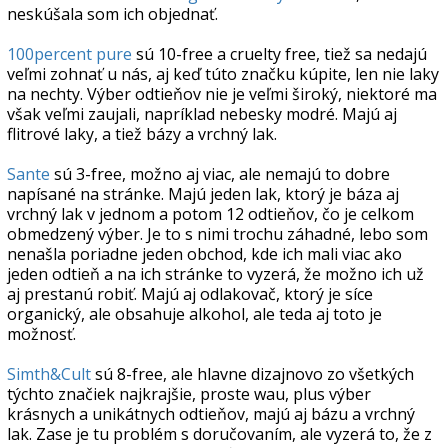
neskúšala som ich objednať.
100percent pure
sú 10-free a cruelty free, tiež sa nedajú
veľmi zohnať u nás, aj keď túto značku kúpite, len nie laky
na nechty. Výber odtieňov nie je veľmi široký, niektoré ma
však veľmi zaujali, napríklad nebesky modré. Majú aj
flitrové laky, a tiež bázy a vrchný lak.
Sante
sú 3-free, možno aj viac, ale nemajú to dobre
napísané na stránke. Majú jeden lak, ktorý je báza aj
vrchný lak v jednom a potom 12 odtieňov, čo je celkom
obmedzený výber. Je to s nimi trochu záhadné, lebo som
nenašla poriadne jeden obchod, kde ich mali viac ako
jeden odtieň a na ich stránke to vyzerá, že možno ich už
aj prestanú robiť. Majú aj odlakovač, ktorý je síce
organický, ale obsahuje alkohol, ale teda aj toto je
možnosť.
Simth&Cult
sú 8-free, ale hlavne dizajnovo zo všetkých
týchto značiek najkrajšie, proste wau, plus výber
krásnych a unikátnych odtieňov, majú aj bázu a vrchný
lak. Zase je tu problém s doručovaním, ale vyzerá to, že z