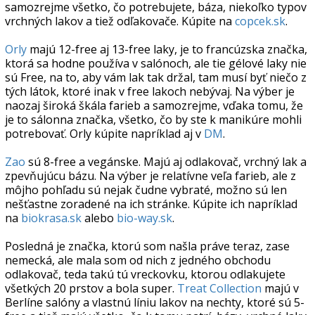
samozrejme všetko, čo potrebujete, báza, niekoľko typov
vrchných lakov a tiež odľakovače. Kúpite na
copcek.sk
.
Orly
majú 12-free aj 13-free laky, je to francúzska značka,
ktorá sa hodne používa v salónoch, ale tie gélové laky nie
sú Free, na to, aby vám lak tak držal, tam musí byť niečo z
tých látok, ktoré inak v free lakoch nebývaj. Na výber je
naozaj široká škála farieb a samozrejme, vďaka tomu, že
je to sálonna značka, všetko, čo by ste k manikúre mohli
potrebovať. Orly kúpite napríklad aj v
DM
.
Zao
sú 8-free a vegánske. Majú aj odlakovač, vrchný lak a
zpevňujúcu bázu. Na výber je relatívne veľa farieb, ale z
môjho pohľadu sú nejak čudne vybraté, možno sú len
nešťastne zoradené na ich stránke. Kúpite ich napríklad
na
biokrasa.sk
alebo
bio-way.sk
.
Posledná je značka, ktorú som našla práve teraz, zase
nemecká, ale mala som od nich z jedného obchodu
odlakovač, teda takú tú vreckovku, ktorou odlakujete
všetkých 20 prstov a bola super.
Treat Collection
majú v
Berlíne salóny a vlastnú líniu lakov na nechty, ktoré sú 5-