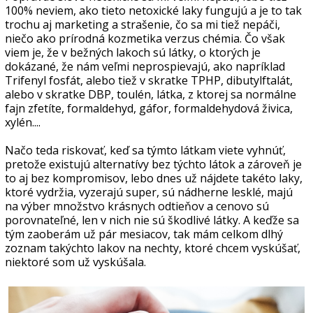
100% neviem, ako tieto netoxické laky fungujú a je to tak
trochu aj marketing a strašenie, čo sa mi tiež nepáči,
niečo ako prírodná kozmetika verzus chémia. Čo však
viem je, že v bežných lakoch sú látky, o ktorých je
dokázané, že nám veľmi neprospievajú, ako napríklad
Trifenyl fosfát, alebo tiež v skratke TPHP, dibutylftalát,
alebo v skratke DBP, toulén, látka, z ktorej sa normálne
fajn zfetíte, formaldehyd, gáfor, formaldehydová živica,
xylén....
Načo teda riskovať, keď sa týmto látkam viete vyhnúť,
pretože existujú alternatívy bez týchto látok a zároveň je
to aj bez kompromisov, lebo dnes už nájdete takéto laky,
ktoré vydržia, vyzerajú super, sú nádherne lesklé, majú
na výber množstvo krásnych odtieňov a cenovo sú
porovnateľné, len v nich nie sú škodlivé látky. A keďže sa
tým zaoberám už pár mesiacov, tak mám celkom dlhý
zoznam takýchto lakov na nechty, ktoré chcem vyskúšať,
niektoré som už vyskúšala.