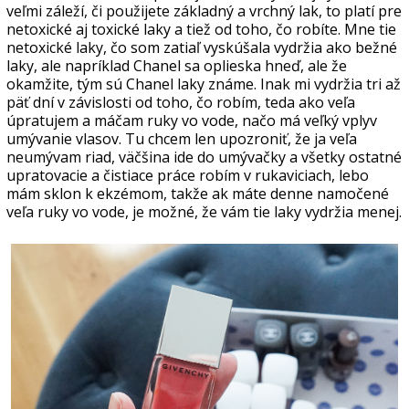
veľmi záleží, či použijete základný a vrchný lak, to platí pre
netoxické aj toxické laky a tiež od toho, čo robíte. Mne tie
netoxické laky, čo som zatiaľ vyskúšala vydržia ako bežné
laky, ale napríklad Chanel sa oplieska hneď, ale že
okamžite, tým sú Chanel laky známe. Inak mi vydržia tri až
päť dní v závislosti od toho, čo robím, teda ako veľa
úpratujem a máčam ruky vo vode, načo má veľký vplyv
umývanie vlasov. Tu chcem len upozroniť, že ja veľa
neumývam riad, väčšina ide do umývačky a všetky ostatné
upratovacie a čistiace práce robím v rukaviciach, lebo
mám sklon k ekzémom, takže ak máte denne namočené
veľa ruky vo vode, je možné, že vám tie laky vydržia menej.