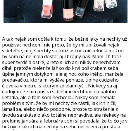
A tak nejak som došla k tomu, že bežné laky na nechty už
používať nechcem, nie preto, že by mi ubližovali nejak
videteľne, moje nechty sú totiž asi nezničiteľné a možno
by som na ne mala dostať aj zbrojný pas. Mám ich totiž
super tvrdé a ostré, preto si ich ani nikdy nenechávam
dlhé, pretože nielenže ľahko do krvi poškrabem seba
úplne jemným dotykom, ale aj hocikoho iného, manžela,
predavačku, ktorá mi vydáva peniaze, úplne cudzieho
človeka v metre, s ktorým zdielam tyč… Niekedy sa aj
čudujem, že ma pustia s dlhšími nechtami na palubu
lietadla, ale o tom som nechcela... Nikdy som nemala
problém s tým, že by mi nechty zle rástli, lak ich ničil,
lámali sa, alebo niečo podobné, proste to strašenie z
úvodu sa ukázalo ako totálne nepravdivé, ale niekedy na
prelome januára a februára som si povedala, že to čo je v
bežných lakoch na nechty na sebe nechcem a prestala