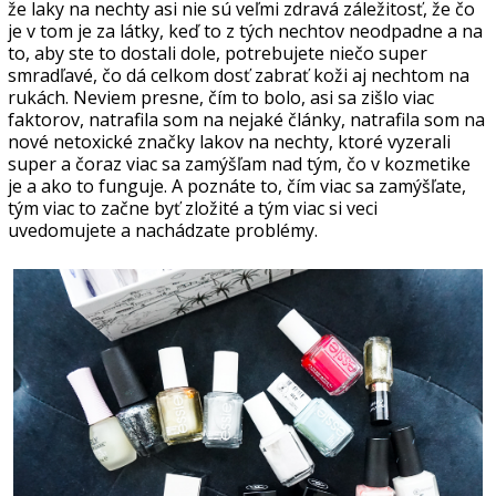
že laky na nechty asi nie sú veľmi zdravá záležitosť, že čo
je v tom je za látky, keď to z tých nechtov neodpadne a na
to, aby ste to dostali dole, potrebujete niečo super
smradľavé, čo dá celkom dosť zabrať koži aj nechtom na
rukách. Neviem presne, čím to bolo, asi sa zišlo viac
faktorov, natrafila som na nejaké články, natrafila som na
nové netoxické značky lakov na nechty, ktoré vyzerali
super a čoraz viac sa zamýšľam nad tým, čo v kozmetike
je a ako to funguje. A poznáte to, čím viac sa zamýšľate,
tým viac to začne byť zložité a tým viac si veci
uvedomujete a nachádzate problémy.