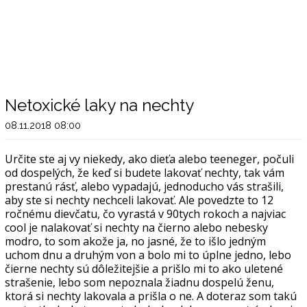
Netoxické laky na nechty
08.11.2018 08:00
Určite ste aj vy niekedy, ako dieťa alebo teeneger, počuli
od dospelých, že keď si budete lakovať nechty, tak vám
prestanú rásť, alebo vypadajú, jednoducho vás strašili,
aby ste si nechty nechceli lakovať. Ale povedzte to 12
ročnému dievčatu, čo vyrastá v 90tych rokoch a najviac
cool je nalakovať si nechty na čierno alebo nebesky
modro, to som akože ja, no jasné, že to išlo jedným
uchom dnu a druhým von a bolo mi to úplne jedno, lebo
čierne nechty sú dôležitejšie a prišlo mi to ako uletené
strašenie, lebo som nepoznala žiadnu dospelú ženu,
ktorá si nechty lakovala a prišla o ne. A doteraz som takú