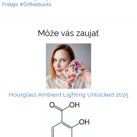
Fridays
#DrRoebucks
Môže vás zaujať
Hourglass Ambient Lighting Unlocked 2025