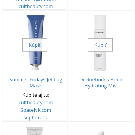
cultbeauty.com
Kúpiť
Kúpiť
Summer Fridays Jet Lag
Dr Roebuck’s Bondi
Mask
Hydrating Mist
Kúpite aj tu:
cultbeauty.com
SpaceNK.com
sephora.cz