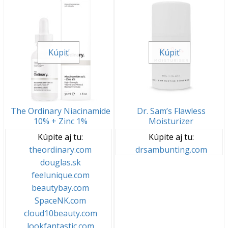
Kúpiť
Kúpiť
The Ordinary Niacinamide
Dr. Sam’s Flawless
10% + Zinc 1%
Moisturizer
Kúpite aj tu:
Kúpite aj tu:
theordinary.com
drsambunting.com
douglas.sk
feelunique.com
beautybay.com
SpaceNK.com
cloud10beauty.com
lookfantastic.com