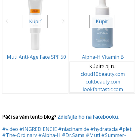
Kúpiť
Kúpiť
Muti Anti-Age Face SPF 50
Alpha-H Vitamin B
Kúpite aj tu:
cloud10beauty.com
cultbeauty.com
lookfantastic.com
Páči sa vám tento blog? 
Zdieľajte ho na Facebooku.
#video
#INGREDIENCIE
#niacinamide
#hydratacia
#plet
#The-Ordinary
#Alpha-H
#Dr.Sams
#Muti
#Summer-