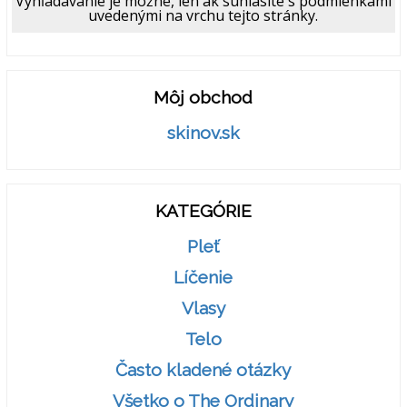
Vyhľadávanie je možné, len ak súhlasíte s podmienkami
uvedenými na vrchu tejto stránky.
Môj obchod
skinov.sk
KATEGÓRIE
Pleť
Líčenie
Vlasy
Telo
Často kladené otázky
Všetko o The Ordinary