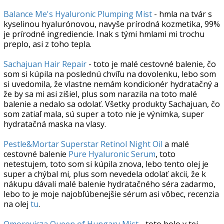
Balance Me's Hyaluronic Plumping Mist
- hmla na tvár s
kyselinou hyalurónovou, navyše prírodná kozmetika, 99%
je prírodné ingrediencie. Inak s tými hmlami mi trochu
preplo, asi z toho tepla.
Sachajuan Hair Repair
- toto je malé cestovné balenie, čo
som si kúpila na poslednú chvíľu na dovolenku, lebo som
si uvedomila, že vlastne nemám kondicionér hydratačný a
že by sa mi asi zišiel, plus som narazila na toto malé
balenie a nedalo sa odolať. Všetky produkty Sachajuan, čo
som zatiaľ mala, sú super a toto nie je výnimka, super
hydratačná maska na vlasy.
Pestle&Mortar Superstar Retinol Night Oil
a malé
cestovné balenie
Pure Hyaluronic Serum
, toto
netestujem, toto som si kúpila znova, lebo tento olej je
super a chýbal mi, plus som nevedela odolať akcii, že k
nákupu dávali malé balenie hydratačného séra zadarmo,
lebo to je moje najobľúbenejšie sérum asi vôbec, recenzia
na olej
tu
.