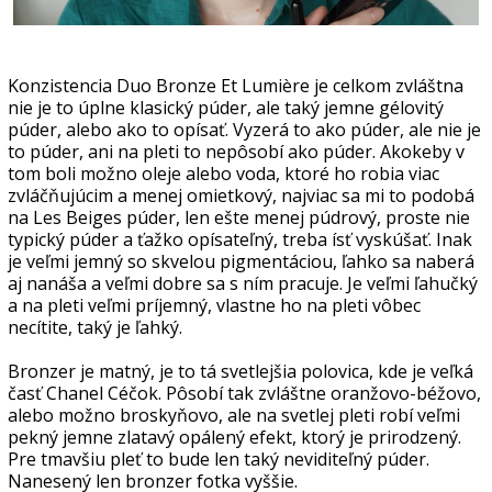
Konzistencia Duo Bronze Et Lumière je celkom zvláštna
nie je to úplne klasický púder, ale taký jemne gélovitý
púder, alebo ako to opísať. Vyzerá to ako púder, ale nie je
to púder, ani na pleti to nepôsobí ako púder. Akokeby v
tom boli možno oleje alebo voda, ktoré ho robia viac
zvláčňujúcim a menej omietkový, najviac sa mi to podobá
na Les Beiges púder, len ešte menej púdrový, proste nie
typický púder a ťažko opísateľný, treba ísť vyskúšať. Inak
je veľmi jemný so skvelou pigmentáciou, ľahko sa naberá
aj nanáša a veľmi dobre sa s ním pracuje. Je veľmi ľahučký
a na pleti veľmi príjemný, vlastne ho na pleti vôbec
necítite, taký je ľahký.
Bronzer je matný, je to tá svetlejšia polovica, kde je veľká
časť Chanel Céčok. Pôsobí tak zvláštne oranžovo-béžovo,
alebo možno broskyňovo, ale na svetlej pleti robí veľmi
pekný jemne zlatavý opálený efekt, ktorý je prirodzený.
Pre tmavšiu pleť to bude len taký neviditeľný púder.
Nanesený len bronzer fotka vyššie.