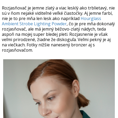
Rozjasňovač je jemne zlatý a viac lesklý ako trblietavý, nie
sú v ňom nejaké viditeľné veľké čiastočky. Aj jemne farbí,
nie je to pre mňa len lesk ako napríklad
Hourglass
Ambient Strobe Lighting Powder
, čo je pre mňa dokonalý
rozjasňovač, ale má jemný béžovo-zlatý nádych, teda
aspoň na mojej super bledej pleti. Rozjasnenie je však
veľmi prirodzené, žiadne že diskoguľa. Veľmi pekný je aj
na viečkach. Fotky nižšie nanesený bronzer aj s
rozjasňovačom.