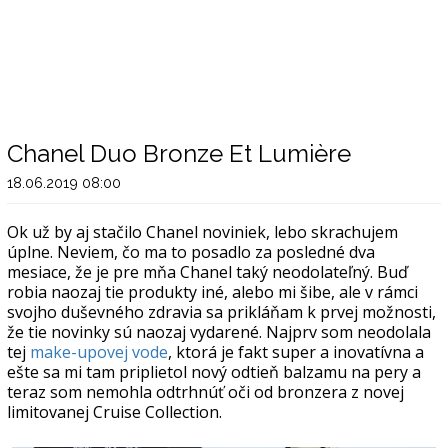
Chanel Duo Bronze Et Lumière
18.06.2019 08:00
Ok už by aj stačilo Chanel noviniek, lebo skrachujem
úplne. Neviem, čo ma to posadlo za posledné dva
mesiace, že je pre mňa Chanel taký neodolateľný. Buď
robia naozaj tie produkty iné, alebo mi šibe, ale v rámci
svojho duševného zdravia sa prikláňam k prvej možnosti,
že tie novinky sú naozaj vydarené. Najprv som neodolala
tej
make-upovej vode
, ktorá je fakt super a inovatívna a
ešte sa mi tam priplietol nový odtieň balzamu na pery a
teraz som nemohla odtrhnúť oči od bronzera z novej
limitovanej Cruise Collection.