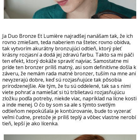
Ja Duo Bronze Et Lumière najradšej nanášam tak, že ich
rovno zmiešam, teda naberiem na štetec rovno obidva,
tak vytvorím akurátny bronzujúci odtieň, ktorý pleť
krásny rozjasní a dodá jej zdravú farbu. Takto sa mi páči
ten efekt, ktorý dokáže spraviť najviac. Samostatne mi
príde ten bronzer príliš matný, asi som definitívne došla k
záveru, že nemám rada matné bronzer, tuším na mne ani
nevyzerajú dobre, keď sú rozjasňujúce tak pôsobia
prirodzenejšie. Ale tým, že tu sú oddelené, tak sa s nimi
viete pohrať a namiešať si tú trblietavú rozjasňujúcu
zložku podľa potreby, niekde viac, napríklad na lícne kosti
a inde menej. O čo by som sa ale s týmto svetlým
odtieňom nepokúšala je kontúrovanie, bude to vyzerať
veľmi čudne, pretože je príliš teplý a vôbec vlastne nerobí
tieň, lepší je ako lícenka.