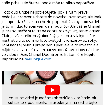
stále pchajú tie štetce, podľa mňa to nikto nepoužíva.
Toto duo určite nepotrebujete, pokiaľ vám práve
nedošiel bronzer a chcete do nového investovať, ale inak
je super, takže, ak ho chcete poponáhľala by som sa, lebo
je to limitka, to som vám dala radu, čo? Ale vážne Chanel
je drahý, takže si to treba dobre rozmyslieť, tento odtieň
Clair je však celkom výnimočný, ja som a s takým ešte
nestretla a to som na love svetlých bronzerov už roky,
robí naozaj peknú prejasnenú pleť, ale je to investícia a
nájdu sa aj lacnejšie alternatívy, množstvo tipov nájdete
vo videu nižšie. Chanel Duo Bronze Et Lumière kúpite
napríklad na
feelunique.com
.
Youtube videá je možné zobraziť len v prípade, ak
súhlasíte s podmienkami uvedenými na vrchu tejto