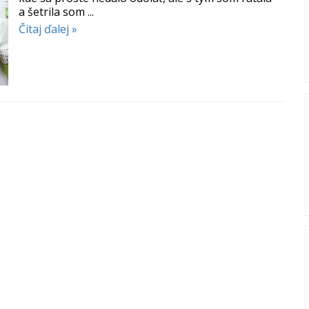
a šetrila som ...
Čítaj ďalej »