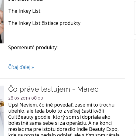
The Inkey List
The Inkey List čistiace produkty
Spomenuté produkty:
...
Čítaj ďalej »
Čo práve testujem - Marec
28.03.2019 08:00
Ups! Neviem, čo iné povedať, zase mi to trochu
ubehlo, ale teda bolo to z veľkej časti kvôli
CultBeauty goodie, ktorý som si dopriala ako
bolestné sama sebe si za operáciu. A na konci
mesiac ma pre istotu dorazilo Indie Beauty Expo,
kde sa proste nedalo odolať, ale s tým som rátala