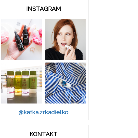
INSTAGRAM
@katka.zrkadielko
KONTAKT