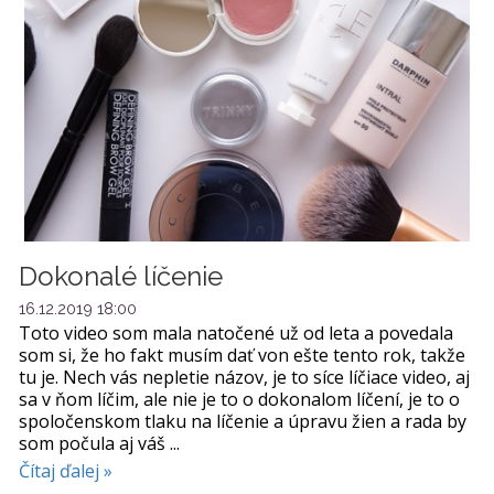
Dokonalé líčenie
16.12.2019 18:00
Toto video som mala natočené už od leta a povedala
som si, že ho fakt musím dať von ešte tento rok, takže
tu je. Nech vás nepletie názov, je to síce líčiace video, aj
sa v ňom líčim, ale nie je to o dokonalom líčení, je to o
spoločenskom tlaku na líčenie a úpravu žien a rada by
som počula aj váš ...
Čítaj ďalej »