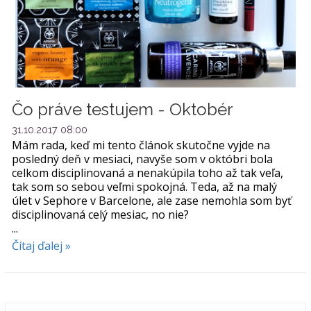
Čo práve testujem - Oktobér
31.10.2017 08:00
Mám rada, keď mi tento článok skutočne vyjde na
posledný deň v mesiaci, navyše som v októbri bola
celkom disciplinovaná a nenakúpila toho až tak veľa,
tak som so sebou veľmi spokojná. Teda, až na malý
úlet v Sephore v Barcelone, ale zase nemohla som byť
disciplinovaná celý mesiac, no nie?
...
Čítaj ďalej »