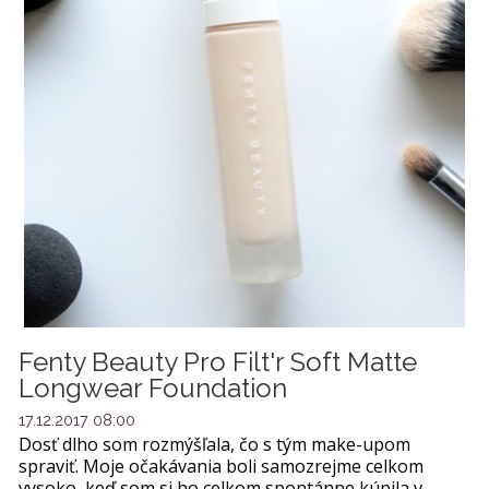
Fenty Beauty Pro Filt'r Soft Matte
Longwear Foundation
17.12.2017 08:00
Dosť dlho som rozmýšľala, čo s tým make-upom
spraviť. Moje očakávania boli samozrejme celkom
vysoko, keď som si ho celkom spontánne kúpila v