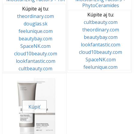
PhytoCeramides
Kúpite aj tu:
Kúpite aj tu:
theordinary.com
cultbeauty.com
douglas.sk
theordinary.com
feelunique.com
beautybay.com
beautybay.com
lookfantastic.com
SpaceNK.com
cloud10beauty.com
cloud10beauty.com
SpaceNK.com
lookfantastic.com
feelunique.com
cultbeauty.com
Kúpiť