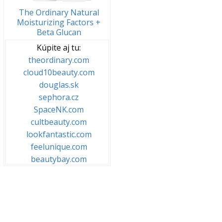
The Ordinary Natural
Moisturizing Factors +
Beta Glucan
Kúpite aj tu:
theordinary.com
cloud10beauty.com
douglas.sk
sephora.cz
SpaceNK.com
cultbeauty.com
lookfantastic.com
feelunique.com
beautybay.com