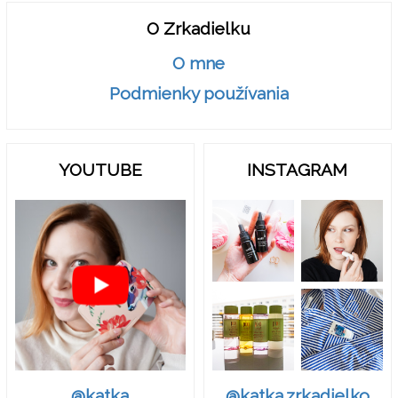
O Zrkadielku
O mne
Podmienky používania
YOUTUBE
INSTAGRAM
@katka.zrkadielko
@katka