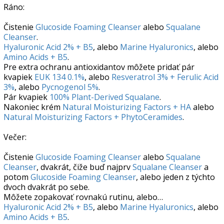
Ráno:
Čistenie
Glucoside Foaming Cleanser
alebo
Squalane
Cleanser
.
Hyaluronic Acid 2% + B5
, alebo
Marine Hyaluronics
, alebo
Amino Acids + B5
.
Pre extra ochranu antioxidantov môžete pridať pár
kvapiek
EUK 134 0.1%
, alebo
Resveratrol 3% + Ferulic Acid
3%
, alebo
Pycnogenol 5%
.
Pár kvapiek
100% Plant-Derived Squalane
.
Nakoniec krém
Natural Moisturizing Factors + HA
alebo
Natural Moisturizing Factors + PhytoCeramides
.
Večer:
Čistenie
Glucoside Foaming Cleanser
alebo
Squalane
Cleanser
, dvakrát, čiže buď najprv
Squalane Cleanser
a
potom
Glucoside Foaming Cleanser
, alebo jeden z týchto
dvoch dvakrát po sebe.
Môžete zopakovať rovnakú rutinu, alebo…
Hyaluronic Acid 2% + B5
, alebo
Marine Hyaluronics
, alebo
Amino Acids + B5
.