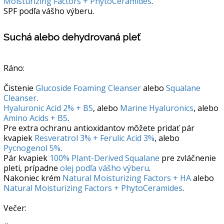
Moisturizing Factors + PhytoCeramides
.
SPF podľa vášho výberu.
Suchá alebo dehydrovaná pleť
Ráno:
Čistenie
Glucoside Foaming Cleanser
alebo
Squalane
Cleanser
.
Hyaluronic Acid 2% + B5
, alebo
Marine Hyaluronics
, alebo
Amino Acids + B5
.
Pre extra ochranu antioxidantov môžete pridať pár
kvapiek
Resveratrol 3% + Ferulic Acid 3%
, alebo
Pycnogenol 5%
.
Pár kvapiek
100% Plant-Derived Squalane
pre zvláčnenie
pleti, prípadne
olej podľa vášho výberu
.
Nakoniec krém
Natural Moisturizing Factors + HA
alebo
Natural Moisturizing Factors + PhytoCeramides
.
Večer: