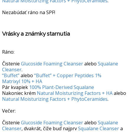
Natural Moisturizing Factors + PhytoCeramides
.
Nezabúdať ráno na SPF!
Vrásky a známky starnutia
Ráno:
Čistenie
Glucoside Foaming Cleanser
alebo
Squalane
Cleanser
.
“Buffet”
alebo
“Buffet” + Copper Peptides 1%
Matrixyl 10% + HA
Pár kvapiek
100% Plant-Derived Squalane
Nakoniec krém
Natural Moisturizing Factors + HA
alebo
Natural Moisturizing Factors + PhytoCeramides
.
Večer:
Čistenie
Glucoside Foaming Cleanser
alebo
Squalane
Cleanser
, dvakrát, čiže buď najprv
Squalane Cleanser
a