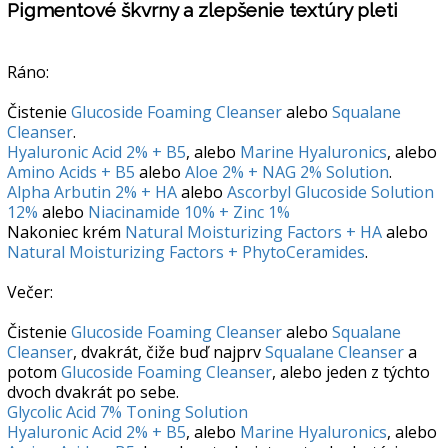
Pigmentové škvrny a zlepšenie textúry pleti
Ráno:
Čistenie
Glucoside Foaming Cleanser
alebo
Squalane
Cleanser
.
Hyaluronic Acid 2% + B5
, alebo
Marine Hyaluronics
, alebo
Amino Acids + B5
alebo
Aloe 2% + NAG 2% Solution
.
Alpha Arbutin 2% + HA
alebo
Ascorbyl Glucoside Solution
12%
alebo
Niacinamide 10% + Zinc 1%
Nakoniec krém
Natural Moisturizing Factors + HA
alebo
Natural Moisturizing Factors + PhytoCeramides
.
Večer:
Čistenie
Glucoside Foaming Cleanser
alebo
Squalane
Cleanser
, dvakrát, čiže buď najprv
Squalane Cleanser
a
potom
Glucoside Foaming Cleanser
, alebo jeden z týchto
dvoch dvakrát po sebe.
Glycolic Acid 7% Toning Solution
Hyaluronic Acid 2% + B5
, alebo
Marine Hyaluronics
, alebo