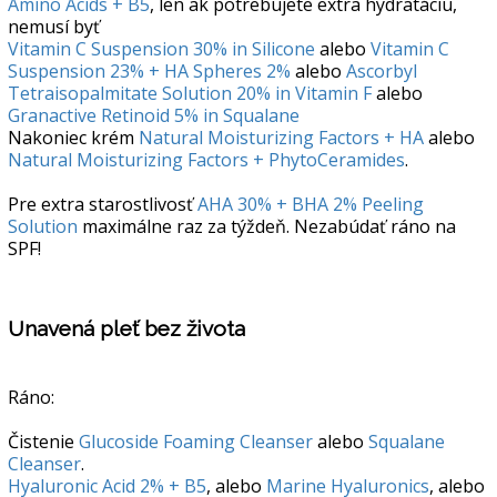
Amino Acids + B5
, len ak potrebujete extra hydratáciu,
nemusí byť
Vitamin C Suspension 30% in Silicone
alebo
Vitamin C
Suspension 23% + HA Spheres 2%
alebo
Ascorbyl
Tetraisopalmitate Solution 20% in Vitamin F
alebo
Granactive Retinoid 5% in Squalane
Nakoniec krém
Natural Moisturizing Factors + HA
alebo
Natural Moisturizing Factors + PhytoCeramides
.
Pre extra starostlivosť
AHA 30% + BHA 2% Peeling
Solution
maximálne raz za týždeň. Nezabúdať ráno na
SPF!
Unavená pleť bez života
Ráno:
Čistenie
Glucoside Foaming Cleanser
alebo
Squalane
Cleanser
.
Hyaluronic Acid 2% + B5
, alebo
Marine Hyaluronics
, alebo