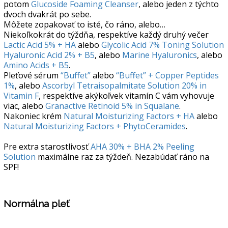
potom
Glucoside Foaming Cleanser
, alebo jeden z týchto
dvoch dvakrát po sebe.
Môžete zopakovať to isté, čo ráno, alebo…
Niekoľkokrát do týždňa, respektíve každý druhý večer
Lactic Acid 5% + HA
alebo
Glycolic Acid 7% Toning Solution
Hyaluronic Acid 2% + B5
, alebo
Marine Hyaluronics
, alebo
Amino Acids + B5
.
Pleťové sérum
“Buffet”
alebo
“Buffet” + Copper Peptides
1%
, alebo
Ascorbyl Tetraisopalmitate Solution 20% in
Vitamin F
, respektíve akýkoľvek vitamín C vám vyhovuje
viac, alebo
Granactive Retinoid 5% in Squalane
.
Nakoniec krém
Natural Moisturizing Factors + HA
alebo
Natural Moisturizing Factors + PhytoCeramides
.
Pre extra starostlivosť
AHA 30% + BHA 2% Peeling
Solution
maximálne raz za týždeň. Nezabúdať ráno na
SPF!
Normálna pleť