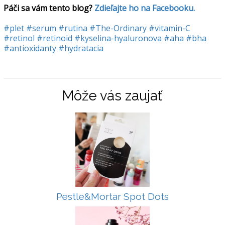
Páči sa vám tento blog? 
Zdieľajte ho na Facebooku.
#plet
#serum
#rutina
#The-Ordinary
#vitamin-C
#retinol
#retinoid
#kyselina-hyaluronova
#aha
#bha
#antioxidanty
#hydratacia
Môže vás zaujať
Pestle&Mortar Spot Dots