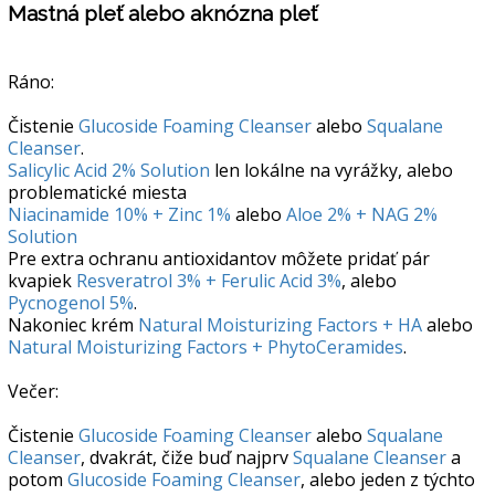
Mastná pleť alebo aknózna pleť
Ráno:
Čistenie
Glucoside Foaming Cleanser
alebo
Squalane
Cleanser
.
Salicylic Acid 2% Solution
len lokálne na vyrážky, alebo
problematické miesta
Niacinamide 10% + Zinc 1%
alebo
Aloe 2% + NAG 2%
Solution
Pre extra ochranu antioxidantov môžete pridať pár
kvapiek
Resveratrol 3% + Ferulic Acid 3%
, alebo
Pycnogenol 5%
.
Nakoniec krém
Natural Moisturizing Factors + HA
alebo
Natural Moisturizing Factors + PhytoCeramides
.
Večer:
Čistenie
Glucoside Foaming Cleanser
alebo
Squalane
Cleanser
, dvakrát, čiže buď najprv
Squalane Cleanser
a
potom
Glucoside Foaming Cleanser
, alebo jeden z týchto