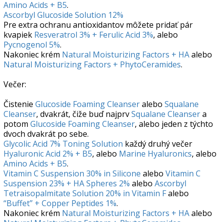
Amino Acids + B5
.
Ascorbyl Glucoside Solution 12%
Pre extra ochranu antioxidantov môžete pridať pár
kvapiek
Resveratrol 3% + Ferulic Acid 3%
, alebo
Pycnogenol 5%
.
Nakoniec krém
Natural Moisturizing Factors + HA
alebo
Natural Moisturizing Factors + PhytoCeramides
.
Večer:
Čistenie
Glucoside Foaming Cleanser
alebo
Squalane
Cleanser
, dvakrát, čiže buď najprv
Squalane Cleanser
a
potom
Glucoside Foaming Cleanser
, alebo jeden z týchto
dvoch dvakrát po sebe.
Glycolic Acid 7% Toning Solution
každý druhý večer
Hyaluronic Acid 2% + B5
, alebo
Marine Hyaluronics
, alebo
Amino Acids + B5
.
Vitamin C Suspension 30% in Silicone
alebo
Vitamin C
Suspension 23% + HA Spheres 2%
alebo
Ascorbyl
Tetraisopalmitate Solution 20% in Vitamin F
alebo
“Buffet” + Copper Peptides 1%
.
Nakoniec krém
Natural Moisturizing Factors + HA
alebo