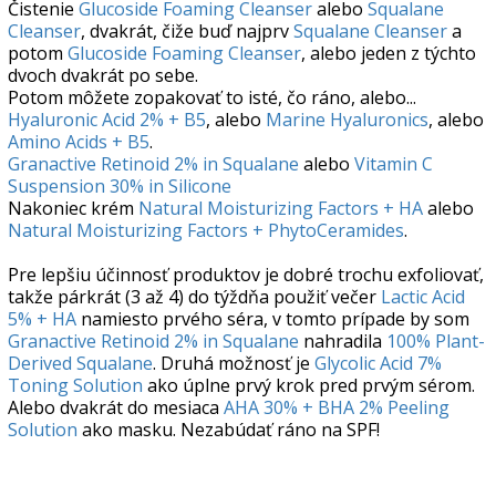
Čistenie
Glucoside Foaming Cleanser
alebo
Squalane
Cleanser
, dvakrát, čiže buď najprv
Squalane Cleanser
a
potom
Glucoside Foaming Cleanser
, alebo jeden z týchto
dvoch dvakrát po sebe.
Potom môžete zopakovať to isté, čo ráno, alebo...
Hyaluronic Acid 2% + B5
, alebo
Marine Hyaluronics
, alebo
Amino Acids + B5
.
Granactive Retinoid 2% in Squalane
alebo
Vitamin C
Suspension 30% in Silicone
Nakoniec krém
Natural Moisturizing Factors + HA
alebo
Natural Moisturizing Factors + PhytoCeramides
.
Pre lepšiu účinnosť produktov je dobré trochu exfoliovať,
takže párkrát (3 až 4) do týždňa použiť večer
Lactic Acid
5% + HA
namiesto prvého séra, v tomto prípade by som
Granactive Retinoid 2% in Squalane
nahradila
100% Plant-
Derived Squalane
. Druhá možnosť je
Glycolic Acid 7%
Toning Solution
ako úplne prvý krok pred prvým sérom.
Alebo dvakrát do mesiaca
AHA 30% + BHA 2% Peeling
Solution
ako masku. Nezabúdať ráno na SPF!