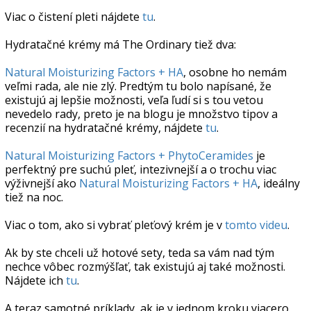
Viac o čistení pleti nájdete
tu
.
Hydratačné krémy má The Ordinary tiež dva:
Natural Moisturizing Factors + HA
, osobne ho nemám
veľmi rada, ale nie zlý. Predtým tu bolo napísané, že
existujú aj lepšie možnosti, veľa ľudí si s tou vetou
nevedelo rady, preto je na blogu je množstvo tipov a
recenzií na hydratačné krémy, nájdete
tu
.
Natural Moisturizing Factors + PhytoCeramides
je
perfektný pre suchú pleť, intezivnejší a o trochu viac
výživnejší ako
Natural Moisturizing Factors + HA
, ideálny
tiež na noc.
Viac o tom, ako si vybrať pleťový krém je v
tomto videu
.
Ak by ste chceli už hotové sety, teda sa vám nad tým
nechce vôbec rozmýšľať, tak existujú aj také možnosti.
Nájdete ich
tu
.
A teraz samotné príklady, ak je v jednom kroku viacero