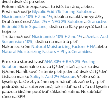
dvoch dvakrát po sebe.
Potom môžete zopakovať to isté, čo ráno, alebo...
Prvá možnosťje
Glycolic Acid 7% Toning Solution
a
Niacinamide 10% + Zinc 1%
, ideálna na aktívne vyrážky
Druhá možnosť
Aloe 2% + NAG 2% Solution
a
Granactive
Retinoid 2% in Squalane
, ideálna na fľaky po vyrážkach a
hojenie
Tretia možnosť
Niacinamide 10% + Zinc 1%
a
Azelaic Acid
Suspension 10%
, ideálna na mastnú pleť
Nakoniec krém
Natural Moisturizing Factors + HA
alebo
Natural Moisturizing Factors + PhytoCeramides
.
Pre extra starostlivosť
AHA 30% + BHA 2% Peeling
Solution
maximálne raz za týždeň, stačí aj raz za dva
týždne. Na hĺbkové čistenie pleti jeden až dvakrát týždeň
čistiacu masku
Salicylic Acid 2% Masque
. Všetko sú to
kyseliny, takže zbytočne neprehánať, ak začne byť pleť
podráždená a začervenaná, tak si dať na chvíľu od kyselín
pauzu a ideálne používať základnú rutinu. Nezabúdať
ráno na SPF!