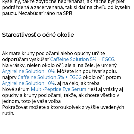
kyseliny, takže zbytočne neprehánať, ak začne byť pleť
podráždená a začervenaná, tak si dať na chvíľu od kyselín
pauzu. Nezabúdať ráno na SPF!
Starostlivosť o očné okolie
Ak máte kruhy pod očami alebo opuchy určite
odporúčam vyskúšať
Caffeine Solution 5% + EGCG
.
Na vrásky, nielen okolo očí, ale aj na čele, je určený
Argireline Solution 10%
. Môžete ich používať spolu,
najprv
Caffeine Solution 5% + EGCG
okolo očí, potom
Argireline Solution 10%
, aj na čelo, ak treba.
Nové sérum
Multi-Peptide Eye Serum
rieši aj vrásky aj
opuchy a kruhy pod očami, takže, ak chcete všetko v
jednom, toto je vaša voľba.
Pokračovať možete s ktoroukoľvek z vyššie uvedených
rutín.