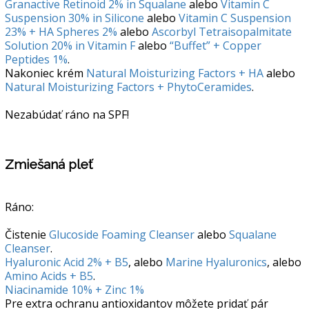
Granactive Retinoid 2% in Squalane
alebo
Vitamin C
Suspension 30% in Silicone
alebo
Vitamin C Suspension
23% + HA Spheres 2%
alebo
Ascorbyl Tetraisopalmitate
Solution 20% in Vitamin F
alebo
“Buffet” + Copper
Peptides 1%
.
Nakoniec krém
Natural Moisturizing Factors + HA
alebo
Natural Moisturizing Factors + PhytoCeramides
.
Nezabúdať ráno na SPF!
Zmiešaná pleť
Ráno:
Čistenie
Glucoside Foaming Cleanser
alebo
Squalane
Cleanser
.
Hyaluronic Acid 2% + B5
, alebo
Marine Hyaluronics
, alebo
Amino Acids + B5
.
Niacinamide 10% + Zinc 1%
Pre extra ochranu antioxidantov môžete pridať pár