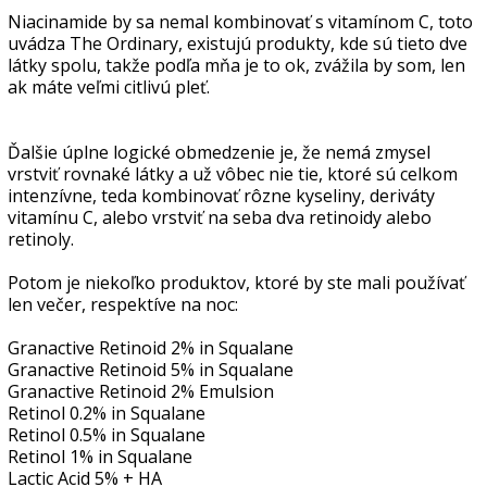
Niacinamide by sa nemal kombinovať s vitamínom C, toto
uvádza The Ordinary, existujú produkty, kde sú tieto dve
látky spolu, takže podľa mňa je to ok, zvážila by som, len
ak máte veľmi citlivú pleť.
Ďalšie úplne logické obmedzenie je, že nemá zmysel
vrstviť rovnaké látky a už vôbec nie tie, ktoré sú celkom
intenzívne, teda kombinovať rôzne kyseliny, deriváty
vitamínu C, alebo vrstviť na seba dva retinoidy alebo
retinoly.
Potom je niekoľko produktov, ktoré by ste mali používať
len večer, respektíve na noc:
Granactive Retinoid 2% in Squalane
Granactive Retinoid 5% in Squalane
Granactive Retinoid 2% Emulsion
Retinol 0.2% in Squalane
Retinol 0.5% in Squalane
Retinol 1% in Squalane
Lactic Acid 5% + HA