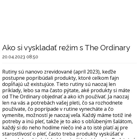
Ako si vyskladať režim s The Ordinary
20.04.2023 08:50
Rutiny sú nanovo zrevidované (apríl 2023), keďže
postupne popribúdali produkty, ktoré celkom fajn
dopĺňajú už existujúce. Tieto rutiny sú naozaj len
príklady, lebo sa ma často pýtate, aké produkty si máte
od The Ordinary objednať a ako ich používať. Ja naozaj
len na vás a potrebách vašej pleti, čo sa rozhodnete
používate, čo poprípade v rutine vynecháte a čo
vymeníte, možností je naozaj veľa. Každý máme totiž iné
potreby a inú pleť, takže je to ako s obľúbeným šalátom,
každý si do neho hodíme niečo iné a to isté platí aj pre
starostlivosť o pleť, často treba produkty vyskúšať v