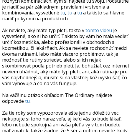
rôznych kombináciách, kým si nájdete tú svoju. Podstatné
je riadiť sa pár základnými pravidlami vrstvenia a
kombinovania, vysvetlené
tu
,
tu
a
tu
a takisto sa hlavne
riadiť pokynmi na produktoch.
Ak neviete, aký máte typ pleti, takto v
tomto videu
je
vysvetlené, ako si ho určiť. Takisto by vám ho mala vedieť
určiť kozmetička, alebo profesionáli v obchodoch s
kozmetikou, či lekárňach. Ak sa neviete rozhodnúť medzi
dvoma rutinami, lebo máte viacero problémov, tak je
možnosť tie rutiny striedať, alebo si ich nejak
skombinovať podľa potrieb pleti. Ja, bohužiaľ, cez internet
neviem uhádnuť, aký máte typ pleti, ani, aká rutina je pre
vás najvhodnejšia, musíte si na vlastnej koži vyskúšať, čo
vám vyhovuje a čo na vás funguje.
Na väčšinu otázok ohľadom The Ordinary nájdete
odpovede
tu
.
Za tie roky som vypozorovala ešte jednu dôležitú vec,
nekupujte si toho naraz veľa, aj ke´d vás to bude lákať,
lebo nebude spokojná ani vaša pleť a vy v tom budete
mať zmätok, takže žiadne, že 5 sér a potom neviete, kedy