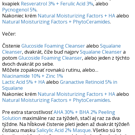
kvapiek
Resveratrol 3% + Ferulic Acid 3%
, alebo
Pycnogenol 5%
.
Nakoniec krém
Natural Moisturizing Factors + HA
alebo
Natural Moisturizing Factors + PhytoCeramides
.
Večer:
Čistenie
Glucoside Foaming Cleanser
alebo
Squalane
Cleanser
, dvakrát, čiže buď najprv
Squalane Cleanser
a
potom
Glucoside Foaming Cleanser
, alebo jeden z týchto
dvoch dvakrát po sebe.
Môžete zopakovať rovnakú rutinu, alebo…
Niacinamide 10% + Zinc 1%
Lactic Acid 5% + HA
alebo
Granactive Retinoid 5% in
Squalane
Nakoniec krém
Natural Moisturizing Factors + HA
alebo
Natural Moisturizing Factors + PhytoCeramides
.
Pre extra starostlivosť
AHA 30% + BHA 2% Peeling
Solution
maximálne raz za týždeň, stačí aj raz za dva
týždne. Na hĺbkové čistenie pleti jeden až dvakrát týždeň
čistiacu masku
Salicylic Acid 2% Masque
. Všetko sú to