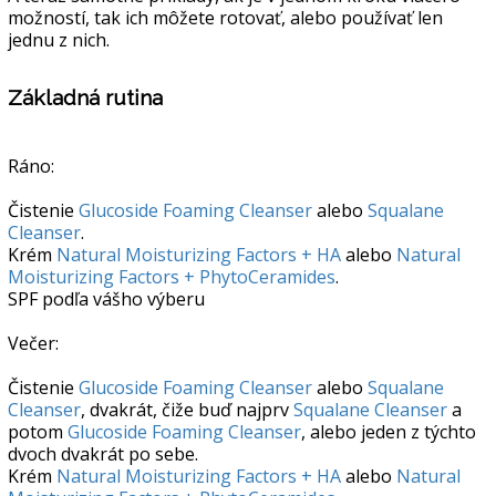
možností, tak ich môžete rotovať, alebo používať len
jednu z nich.
Základná rutina
Ráno:
Čistenie
Glucoside Foaming Cleanser
alebo
Squalane
Cleanser
.
Krém
Natural Moisturizing Factors + HA
alebo
Natural
Moisturizing Factors + PhytoCeramides
.
SPF podľa vášho výberu
Večer:
Čistenie
Glucoside Foaming Cleanser
alebo
Squalane
Cleanser
, dvakrát, čiže buď najprv
Squalane Cleanser
a
potom
Glucoside Foaming Cleanser
, alebo jeden z týchto
dvoch dvakrát po sebe.
Krém
Natural Moisturizing Factors + HA
alebo
Natural