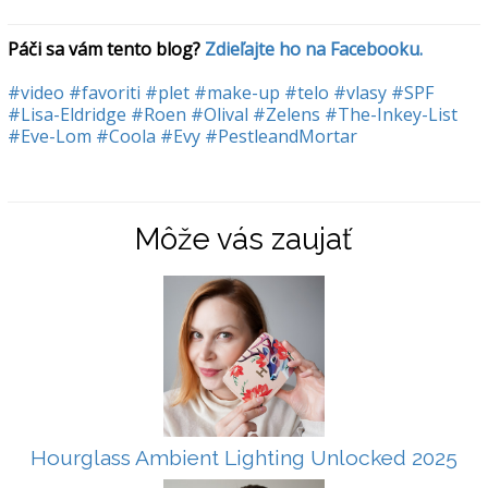
Páči sa vám tento blog? 
Zdieľajte ho na Facebooku.
#video
#favoriti
#plet
#make-up
#telo
#vlasy
#SPF
#Lisa-Eldridge
#Roen
#Olival
#Zelens
#The-Inkey-List
#Eve-Lom
#Coola
#Evy
#PestleandMortar
Môže vás zaujať
Hourglass Ambient Lighting Unlocked 2025