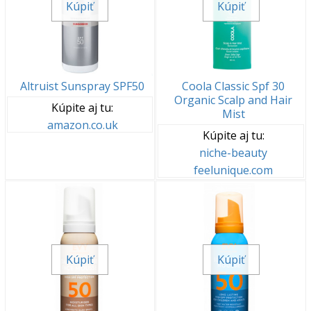
Kúpiť
Kúpiť
Altruist Sunspray SPF50
Coola Classic Spf 30
Organic Scalp and Hair
Kúpite aj tu:
Mist
amazon.co.uk
Kúpite aj tu:
niche-beauty
feelunique.com
Kúpiť
Kúpiť