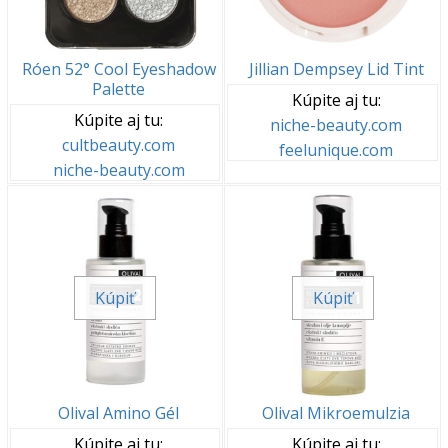
Róen 52° Cool Eyeshadow
Jillian Dempsey Lid Tint
Palette
Kúpite aj tu:
Kúpite aj tu:
niche-beauty.com
cultbeauty.com
feelunique.com
niche-beauty.com
Kúpiť
Kúpiť
Olival Amino Gél
Olival Mikroemulzia
Kúpite aj tu:
Kúpite aj tu: