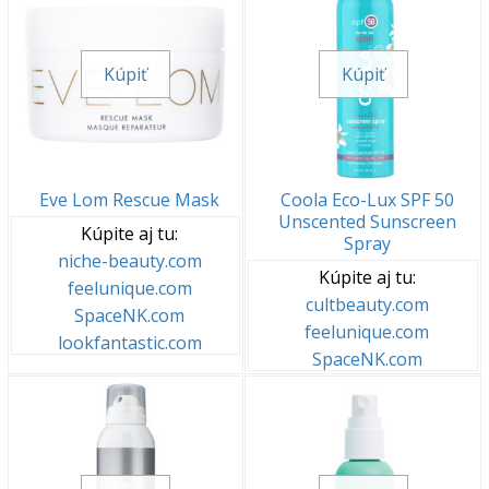
Kúpiť
Kúpiť
Eve Lom Rescue Mask
Coola Eco-Lux SPF 50
Unscented Sunscreen
Kúpite aj tu:
Spray
niche-beauty.com
Kúpite aj tu:
feelunique.com
cultbeauty.com
SpaceNK.com
feelunique.com
lookfantastic.com
SpaceNK.com