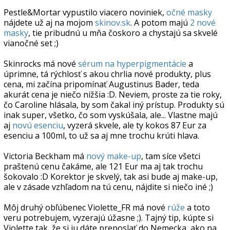
Pestle&Mortar vypustilo viacero noviniek,
očné masky
nájdete už aj na mojom
skinov.sk
. A potom majú
2 nové
masky
, tie pribudnú u mňa čoskoro a chystajú sa skvelé
vianočné set ;)
Skinrocks má nové
sérum na hyperpigmentácie
a
úprimne, tá rýchlosť s akou chrlia nové produkty, plus
cena, mi začína pripomínať Augustinus Bader, teda
akurát cena je niečo nižšia :D. Neviem, proste za tie roky,
čo Caroline hlásala, by som čakal iný prístup. Produkty sú
inak super, všetko, čo som vyskúšala, ale... Vlastne majú
aj
novú esenciu
, vyzerá skvele, ale ty kokos 87 Eur za
esenciu a 100ml, to už sa aj mne trochu krúti hlava.
Victoria Beckham má
nový make-up
, tam síce všetci
praštenú cenu čakáme, ale 121 Eur ma aj tak trochu
šokovalo :D Korektor je skvelý, tak asi bude aj make-up,
ale v zásade vzhľadom na tú cenu, nájdite si niečo iné ;)
Môj druhý obľúbenec Violette_FR má nové
rúže
a toto
veru potrebujem, vyzerajú úžasne ;). Tajný tip, kúpte si
Violette tak, že si ju dáte preposlať do Nemecka, ako na