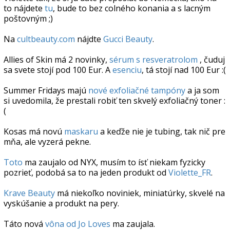
to nájdete
tu
, bude to bez colného konania a s lacným
poštovným ;)
Na
cultbeauty.com
nájdte
Gucci Beauty
.
Allies of Skin má 2 novinky,
sérum s resveratrolom
, čuduj
sa svete stojí pod 100 Eur. A
esenciu
, tá stojí nad 100 Eur :(
Summer Fridays majú
nové exfoliačné tampóny
a ja som
si uvedomila, že prestali robiť ten skvelý exfoliačný toner :
(
Kosas má novú
maskaru
a keďže nie je tubing, tak nič pre
mňa, ale vyzerá pekne.
Toto
ma zaujalo od NYX, musím to ísť niekam fyzicky
pozrieť, podobá sa to na jeden produkt od
Violette_FR
.
Krave Beauty
má niekoľko noviniek, miniatúrky, skvelé na
vyskúšanie a produkt na pery.
Táto nová
vôna od Jo Loves
ma zaujala.