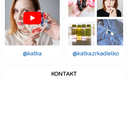
@katka.zrkadielko
@katka
KONTAKT
zrkadielko.sk@gmail.com
© Zrkadielko, Zrkadielko..
Ak chcete odvolať Váš súhlas s Podmienkami o spracovaní a
zdieľaní osobných údajov, vymažťe vo vašom prehliadači
cookies pre doménu zrkadielko.sk.