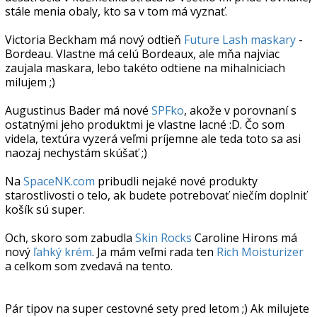
stále menia obaly, kto sa v tom má vyznať.
Victoria Beckham má nový odtieň
Future Lash maskary
-
Bordeau. Vlastne má celú Bordeaux, ale mňa najviac
zaujala maskara, lebo takéto odtiene na mihalniciach
milujem ;)
Augustinus Bader má nové
SPFko
, akože v porovnaní s
ostatnými jeho produktmi je vlastne lacné :D. Čo som
videla, textúra vyzerá veľmi príjemne ale teda toto sa asi
naozaj nechystám skúšať ;)
Na
SpaceNK.com
pribudli nejaké nové produkty
starostlivosti o telo, ak budete potrebovať niečím doplniť
košík sú super.
Och, skoro som zabudla
Skin Rocks
Caroline Hirons má
nový
ľahký krém
. Ja mám veľmi rada ten
Rich Moisturizer
a celkom som zvedavá na tento.
Pár tipov na super cestovné sety pred letom ;) Ak milujete