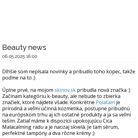
Beauty news
06.05.2025 16:00
Dlhšie som nepísala novinky a pribudlo toho kopec, takže
poďme na to ;)
Úplne prvé, na mojom
skinov.sk
pribudla nová značka :)
Začínam kategóriu k-beauty, ale nebude to zbierka
značiek, ktoré nájdete všade. Konkrétne
Polatam
je
prírodná a veľmi účinná kozmetika, postupne pribudnú
na európskom trhu aj ich ostatné produkty a ja sa veľmi
teším. Zatiaľ máme k dispozícii upokojujúcu Cica
Malacalming radu a je naozaj skvelá. Je tam sérum,
perfektné tampóny a dva rôzne krémy ;)