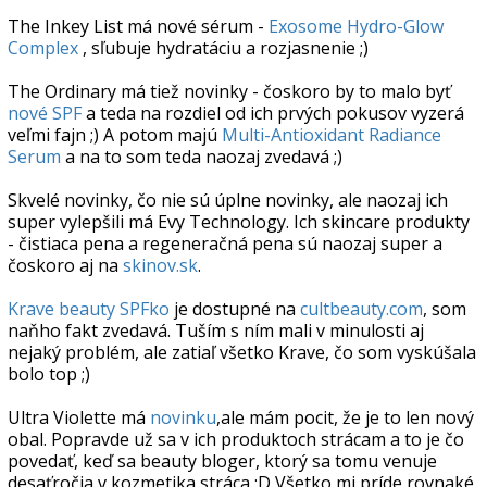
The Inkey List má nové sérum -
Exosome Hydro-Glow
Complex
, sľubuje hydratáciu a rozjasnenie ;)
The Ordinary má tiež novinky - čoskoro by to malo byť
nové SPF
a teda na rozdiel od ich prvých pokusov vyzerá
veľmi fajn ;) A potom majú
Multi-Antioxidant Radiance
Serum
a na to som teda naozaj zvedavá ;)
Skvelé novinky, čo nie sú úplne novinky, ale naozaj ich
super vylepšili má Evy Technology. Ich skincare produkty
- čistiaca pena a regeneračná pena sú naozaj super a
čoskoro aj na
skinov.sk
.
Krave beauty SPFko
je dostupné na
cultbeauty.com
, som
naňho fakt zvedavá. Tuším s ním mali v minulosti aj
nejaký problém, ale zatiaľ všetko Krave, čo som vyskúšala
bolo top ;)
Ultra Violette má
novinku
,ale mám pocit, že je to len nový
obal. Popravde už sa v ich produktoch strácam a to je čo
povedať, keď sa beauty bloger, ktorý sa tomu venuje
desaťročia v kozmetika stráca :D Všetko mi príde rovnaké,