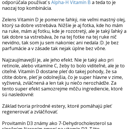
odporúčala používať s
Alpha-H Vitamín B
a teda to je
naozaj top kombinácia.
Zelens Vitamin D je pomerne ľahký, nie veľmi mastný olej,
ktorý sa dobre vstrebáva. Nižšie je aj fotka, kde ho mám
na ruke, mám aj fotku, kde je rozotretý, ale je taký ľahký a
tak dobre sa vstrebáva, že na tej fotke na tej ruke nič
nevidno, tak som ju sem nakoniec ani nedala :D. Je bez
parfumácie a v zásade tak nejak úplne bez vône.
Najzaujímavejší je, ale jeho efekt. Nie je taký ako pri
retinole, alebo vitamíne C, žeby to bolo viditeľné, ale je to
citeľné. Vitamín D dostane pleť do takej pohody, že sa
cítite dobre, pleť je odolnejšia, čo je super hlavne v zime,
vyživená, zvláčnená a len tak ju niečo nerozhádže. Za
tento super efekt samozrejme môžu ingrediencie, ktoré
sú nasledovné:
Základ tvoria prírodné estery, ktoré pomáhajú pleť
regenerovať a zvláčňovať.
Provitamín D3 známy ako 7-Dehydrocholesterol sa
slnečným žiarením zmení na vitamín D3. Táto