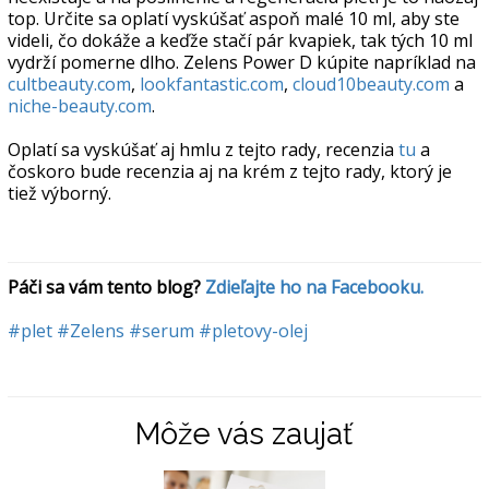
top. Určite sa oplatí vyskúšať aspoň malé 10 ml, aby ste
videli, čo dokáže a keďže stačí pár kvapiek, tak tých 10 ml
vydrží pomerne dlho. Zelens Power D kúpite napríklad na
cultbeauty.com
,
lookfantastic.com
,
cloud10beauty.com
a
niche-beauty.com
.
Oplatí sa vyskúšať aj hmlu z tejto rady, recenzia
tu
a
čoskoro bude recenzia aj na krém z tejto rady, ktorý je
tiež výborný.
Páči sa vám tento blog? 
Zdieľajte ho na Facebooku.
#plet
#Zelens
#serum
#pletovy-olej
Môže vás zaujať