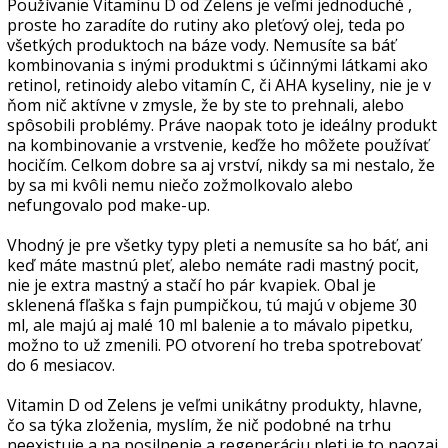
Používanie Vitamínu D od Zelens je veľmi jednoduché ,
proste ho zaradíte do rutiny ako pleťový olej, teda po
všetkých produktoch na báze vody. Nemusíte sa báť
kombinovania s inými produktmi s účinnými látkami ako
retinol, retinoidy alebo vitamín C, či AHA kyseliny, nie je v
ňom nič aktívne v zmysle, že by ste to prehnali, alebo
spôsobili problémy. Práve naopak toto je ideálny produkt
na kombinovanie a vrstvenie, keďže ho môžete používať
hocičím. Celkom dobre sa aj vrství, nikdy sa mi nestalo, že
by sa mi kvôli nemu niečo zožmolkovalo alebo
nefungovalo pod make-up.
Vhodný je pre všetky typy pleti a nemusíte sa ho báť, ani
keď máte mastnú pleť, alebo nemáte radi mastný pocit,
nie je extra mastný a stačí ho pár kvapiek. Obal je
sklenená fľaška s fajn pumpičkou, tú majú v objeme 30
ml, ale majú aj malé 10 ml balenie a to mávalo pipetku,
možno to už zmenili. PO otvorení ho treba spotrebovať
do 6 mesiacov.
Vitamin D od Zelens je veľmi unikátny produkty, hlavne,
čo sa týka zloženia, myslím, že nič podobné na trhu
neexistuje a na posilnenie a regeneráciu pleti je to naozaj