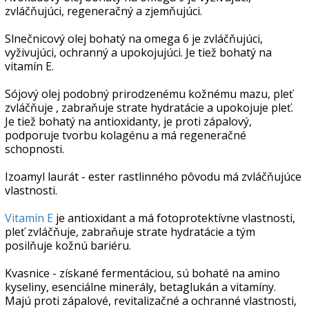
zvláčňujúci, regeneračný a zjemňujúci.
Slnečnicový olej bohatý na omega 6 je zvláčňujúci,
vyživujúci, ochranný a upokojujúci. Je tiež bohatý na
vitamín E.
Sójový olej podobný prirodzenému kožnému mazu, pleť
zvláčňuje , zabraňuje strate hydratácie a upokojuje pleť.
Je tiež bohatý na antioxidanty, je proti zápalový,
podporuje tvorbu kolagénu a má regeneračné
schopnosti.
Izoamyl laurát - ester rastlinného pôvodu má zvláčňujúce
vlastnosti.
Vitamín E
je antioxidant a má fotoprotektívne vlastnosti,
pleť zvláčňuje, zabraňuje strate hydratácie a tým
posilňuje kožnú bariéru.
Kvasnice - získané fermentáciou, sú bohaté na amino
kyseliny, esenciálne minerály, betaglukán a vitamíny.
Majú proti zápalové, revitalizačné a ochranné vlastnosti,