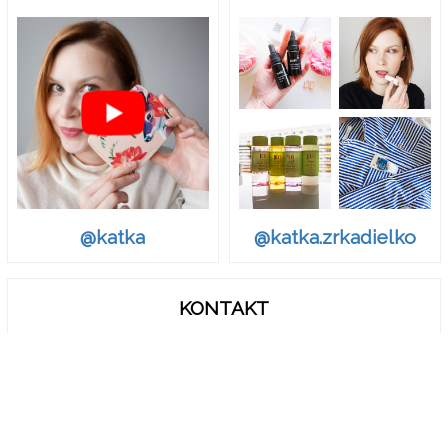
@katka.zrkadielko
@katka
KONTAKT
zrkadielko.sk@gmail.com
© Zrkadielko, Zrkadielko..
Ak chcete odvolať Váš súhlas s Podmienkami o spracovaní a