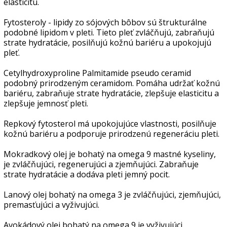
elasticitu.
Fytosteroly - lipidy zo sójových bôbov sú štrukturálne
podobné lipidom v pleti. Tieto pleť zvláčňujú, zabraňujú
strate hydratácie, posilňujú kožnú bariéru a upokojujú
pleť.
Cetylhydroxyproline Palmitamide pseudo ceramid
podobný prirodzeným ceramidom. Pomáha udržať kožnú
bariéru, zabraňuje strate hydratácie, zlepšuje elasticitu a
zlepšuje jemnosť pleti.
Repkový fytosterol má upokojujúce vlastnosti, posilňuje
kožnú bariéru a podporuje prirodzenú regeneráciu pleti.
Mokradkový olej je bohatý na omega 9 mastné kyseliny,
je zvláčňujúci, regenerujúci a zjemňujúci. Zabraňuje
strate hydratácie a dodáva pleti jemný pocit.
Lanový olej bohatý na omega 3 je zvláčňujúci, zjemňujúci,
premasťujúci a vyživujúci.
Avokádový olej bohatý na omega 9 je vyživujúci,