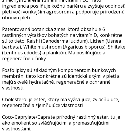
ingrediencia posilňuje kožnú bariéru a zvyšuje odolnosť
pleti voči vonkajším agresorom a podporuje prirodzenú
obnovu pleti.
Patentovaná botanická zmes. ktorá obsahuje 6
rastlinných výťažkov bohatých na vitamín D, konkrétne
sú to tieto: Reishi (Ganoderma lucidum), Lichen (Usnea
barbata), White mushroom (Agaricus bisporus), Shiitake
(Lentinus edodes) a planktón. Má posilňujúce a
regeneračné účinky.
Fosfolipidy sú základným komponentom bunkových
membrán, tieto konkrétne sú identické s tými v pleti a
majú skvelé hydratačné, regeneračné a ochranné
vlastnosti.
Cholesterol je ester, ktorý má vyživujúce, zvláčňujúce,
regeneračné a zjemňujúce vlastnosti.
Coco-Caprylate/Caprate prírodný rastlinný ester, tu je
ako emolient so zvláčňujúcimi a premastňujúcimi
vlastnosťami.