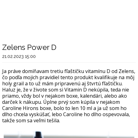
Zelens Power D
21.02.2023 15:00
Ja práve domíňavam tretiu fľaštičku vitamínu D od Zelens,
čo podľa mojich pravidiel tento produkt kvalifikuje na môj
holy grail a to už mám pripravenú aj štvrtú fľaštičku.
Haluz je, že v živote som si Vitamin D nekúpila, teda nie
priamo, vždy bol v nejakom boxe, kalendári, alebo ako
darček k nákupu. Úplne prvý som kúpila v nejakom
Caroline Hirons boxe, bolo to len 10 ml a ja už som ho
dlho chcela vyskúšať, lebo Caroline ho dlho ospevovala,
takže som sa veľmi tešila.