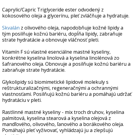
Caprylic/Capric Triglyceride ester odvodený z
kokosového oleja a glycerínu, pleť zvláčňuje a hydratuje.
Skvalán
z olivového oleja, napodobňuje kožné lipidy a
tým posilňuje kožnú bariéru, dopĺňa lipidy, zabraňuje
strate hydratácie a obnovuje vláčnosť pleti.
Vitamín F sú vlastné esenciálne mastné kyseliny,
konkrétne kyselina linolová a kyselina linolénová zo
šafranového oleja. Obnovuje a posilňuje kožnú bariéru a
zabraňuje strate hydratácie.
Glykolipidy sú biomimetické lipidové molekuly s
reštrukturalizačnými, regeneračnými a ochrannými
vlastnosťami. Posilňujú kožnú bariéru a pomáhajú udržať
hydratáciu v pleti.
Rastlinné mastné kyseliny - mix troch druhov, kyselina
palmitová, kyselina stearová a kyselina olejová z
mandľového, olivového, ľanového a borákového oleja.
Pomáhajú pleť vyživovať, vyhládzajú ju a zlepšujú