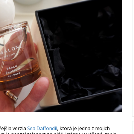
ejšia verzia
Sea Daffondil
, ktorá je jedna z mojich