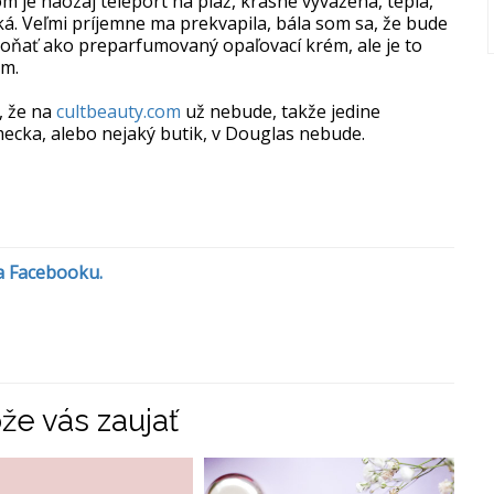
 je naozaj teleport na pláž, krásne vyvážená, tepla,
ká. Veľmi príjemne ma prekvapila, bála som sa, že bude
 voňať ako preparfumovaný opaľovací krém, ale je to
am.
, že na
cultbeauty.com
už nebude, takže jedine
cka, alebo nejaký butik, v Douglas nebude.
na Facebooku.
že vás zaujať