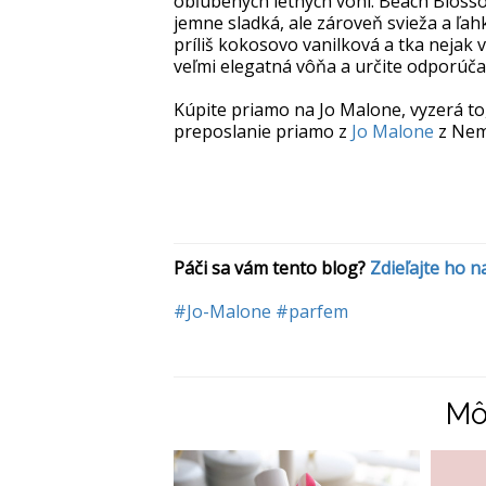
obľúbených letných vôní. Beach Blossom
jemne sladká, ale zároveň svieža a ľah
príliš kokosovo vanilková a tka nejak
veľmi elegatná vôňa a určite odporúč
Kúpite priamo na Jo Malone, vyzerá to
preposlanie priamo z
Jo Malone
z Neme
Páči sa vám tento blog? 
Zdieľajte ho 
#Jo-Malone
#parfem
Mô