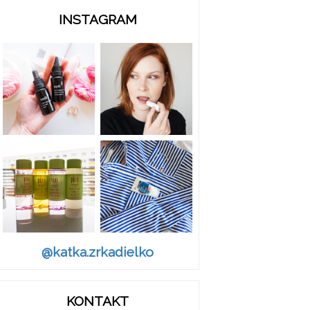
INSTAGRAM
@katka.zrkadielko
KONTAKT