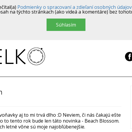
čítal(a)
Podmienky o spracovaní a zdieľaní osobných údajov
sah na týchto stránkach (ako videá a komentáre) bez tohot
Súhlasím
m
voňavky aj to mi trvá dlho :D Neviem, či nás čakajú ešte
bo to tento rok bude len táto novinka - Beach Blossom.
ich letné vône sú moje najobľúbenejšie.