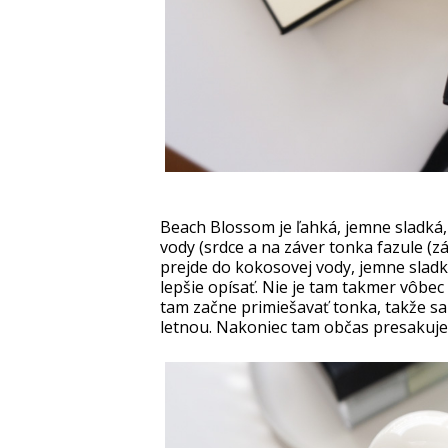
Beach Blossom je ľahká, jemne sladká, 
vody (srdce a na záver tonka fazule (zák
prejde do kokosovej vody, jemne sladkej
lepšie opísať. Nie je tam takmer vôbec 
tam začne primiešavať tonka, takže sa
letnou. Nakoniec tam občas presakuje